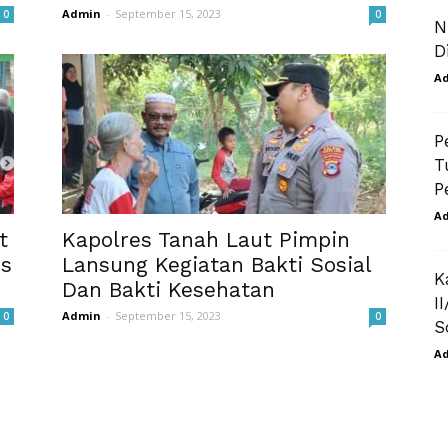
Admin
-
September 15, 2023
0
0
N
D
A
P
T
P
A
t
Kapolres Tanah Laut Pimpin
is
Lansung Kegiatan Bakti Sosial
K
Dan Bakti Kesehatan
I
Admin
-
September 15, 2023
0
0
S
A