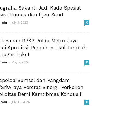
ugraha Sakanti Jadi Kado Spesial
ivisi Humas dan Irjen Sandi
dmin
-
July 3, 2025
0
elayanan BPKB Polda Metro Jaya
uai Apresiasi, Pemohon Usul Tambah
etugas Loket
dmin
-
May 7, 2026
0
apolda Sumsel dan Pangdam
I/Sriwijaya Pererat Sinergi, Perkokoh
oliditas Demi Kamtibmas Kondusif
dmin
-
July 15, 2026
0