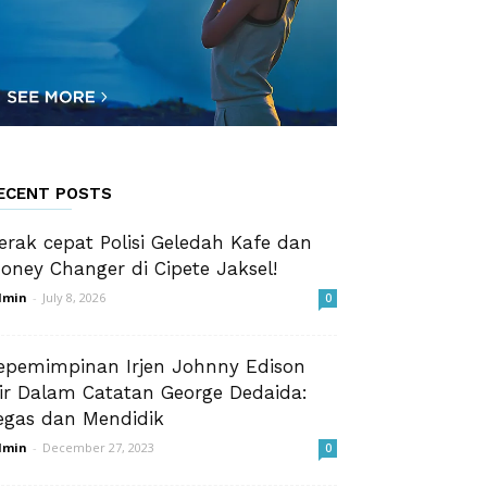
ECENT POSTS
erak cepat Polisi Geledah Kafe dan
oney Changer di Cipete Jaksel!
dmin
-
July 8, 2026
0
epemimpinan Irjen Johnny Edison
sir Dalam Catatan George Dedaida:
egas dan Mendidik
dmin
-
December 27, 2023
0