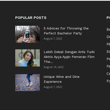
POPULAR POSTS
P
5 Advices for Throwing the
Be
Perfect Bachelor Party
De
August 7, 2022
Pi
Ed
Lebih Dekat Dengan Artis Turki
Aktris Ayça Ayşin Pemeran Film
Pe
The...
F
August 14, 2022
Ce
Unique Wine and Dine
F
Experience
August 7, 2022