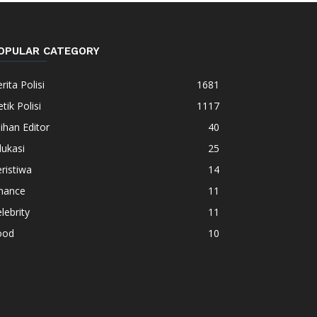
OPULAR CATEGORY
rita Polisi
1681
tik Polisi
1117
lihan Editor
40
ukasi
25
ristiwa
14
inance
11
lebrity
11
ood
10