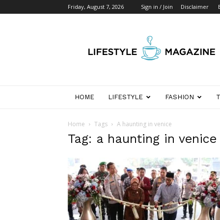
Friday, August 7, 2026
Sign in / Join
Disclaimer
Wikipedia
Detik
Indonesia
HOME
LIFESTYLE
FASHION
Home
Tags
A haunting in venice
Tag: a haunting in venice