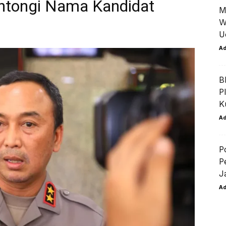
ntongi Nama Kandidat
M
W
U
A
B
P
K
A
P
P
J
A