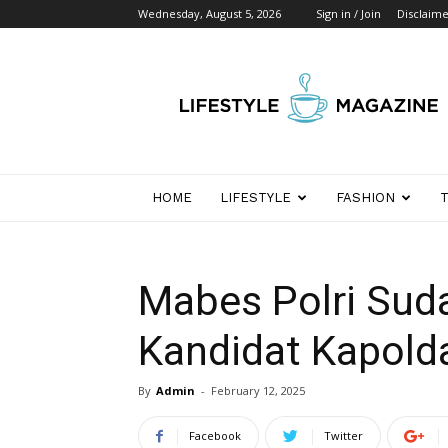
Wednesday, August 5, 2026
Sign in / Join
Disclaim
Wikipedia
Detik
Indonesia
HOME
LIFESTYLE
FASHION
Mabes Polri Sud
Kandidat Kapold
By
Admin
-
February 12, 2025
Facebook
Twitter