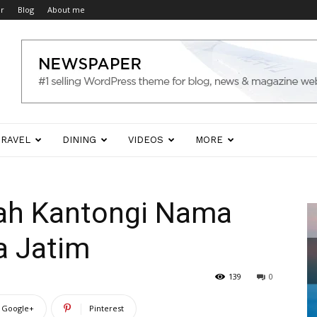
er
Blog
About me
TRAVEL
DINING
VIDEOS
MORE
ah Kantongi Nama
a Jatim
139
0
Google+
Pinterest