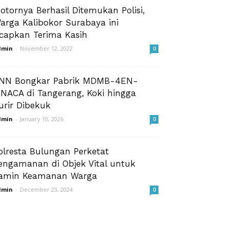
otornya Berhasil Ditemukan Polisi,
arga Kalibokor Surabaya ini
capkan Terima Kasih
dmin
-
November 12, 2022
0
NN Bongkar Pabrik MDMB-4EN-
INACA di Tangerang, Koki hingga
urir Dibekuk
dmin
-
January 10, 2026
0
olresta Bulungan Perketat
engamanan di Objek Vital untuk
amin Keamanan Warga
dmin
-
December 23, 2024
0