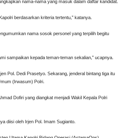
ngungkapkan nama-nama yang masuk dalam daftar kandidat.
apolri berdasarkan kriteria tertentu,” katanya.
 mengumumkan nama sosok personel yang terpilih begitu
 kami sampaikan kepada teman-teman sekalian,” ucapnya.
n Pol. Dedi Prasetyo. Sekarang, jenderal bintang tiga itu
mum (Irwasum) Polri.
mad Dofiri yang diangkat menjadi Wakil Kepala Polri
a diisi oleh Irjen Pol. Imam Sugianto.
sisten Utama Kapolri Bidang Operasi (AstamaOps)