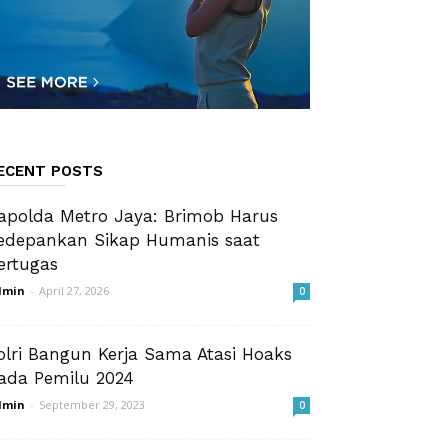
ECENT POSTS
apolda Metro Jaya: Brimob Harus
edepankan Sikap Humanis saat
ertugas
dmin
-
April 27, 2026
0
olri Bangun Kerja Sama Atasi Hoaks
ada Pemilu 2024
dmin
-
September 29, 2023
0