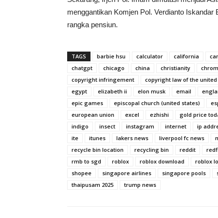
menggantikan Komjen Pol. Verdianto Iskandar B
rangka pensiun.
TAGS
barbie hsu
calculator
california
ca
chatgpt
chicago
china
christianity
chro
copyright infringement
copyright law of the united
egypt
elizabeth ii
elon musk
email
engla
epic games
episcopal church (united states)
es
european union
excel
ezhishi
gold price tod
indigo
insect
instagram
internet
ip addr
ite
itunes
lakers news
liverpool fc news
recycle bin location
recycling bin
reddit
redf
rmb to sgd
roblox
roblox download
roblox l
shopee
singapore airlines
singapore pools
thaipusam 2025
trump news