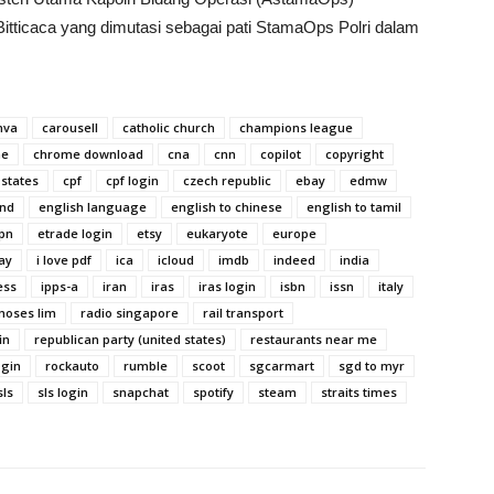
itticaca yang dimutasi sebagai pati StamaOps Polri dalam
nva
carousell
catholic church
champions league
me
chrome download
cna
cnn
copilot
copyright
 states
cpf
cpf login
czech republic
ebay
edmw
nd
english language
english to chinese
english to tamil
pn
etrade login
etsy
eukaryote
europe
ay
i love pdf
ica
icloud
imdb
indeed
india
ess
ipps-a
iran
iras
iras login
isbn
issn
italy
moses lim
radio singapore
rail transport
in
republican party (united states)
restaurants near me
ogin
rockauto
rumble
scoot
sgcarmart
sgd to myr
sls
sls login
snapchat
spotify
steam
straits times