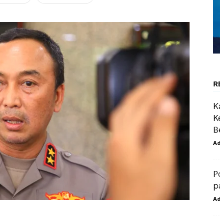
R
K
K
B
A
P
p
A