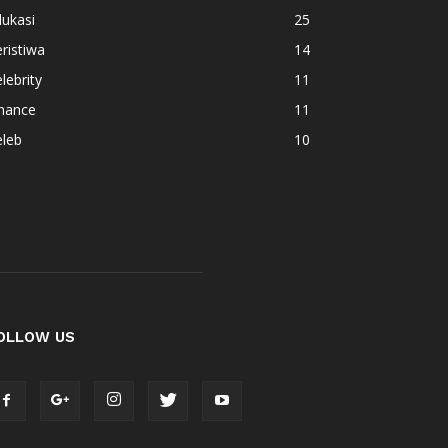
ukasi
25
ristiwa
14
lebrity
11
inance
11
eleb
10
OLLOW US