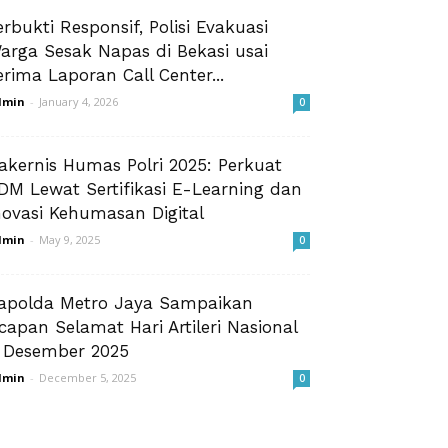
erbukti Responsif, Polisi Evakuasi
arga Sesak Napas di Bekasi usai
erima Laporan Call Center...
dmin
-
January 4, 2026
0
akernis Humas Polri 2025: Perkuat
DM Lewat Sertifikasi E-Learning dan
novasi Kehumasan Digital
dmin
-
May 9, 2025
0
apolda Metro Jaya Sampaikan
capan Selamat Hari Artileri Nasional
 Desember 2025
dmin
-
December 5, 2025
0