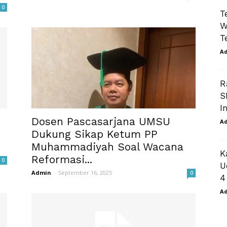
0
T
W
T
A
R
S
I
Dosen Pascasarjana UMSU
A
Dukung Sikap Ketum PP
Muhammadiyah Soal Wacana
K
Reformasi...
0
U
Admin
-
September 16, 2025
0
4
A