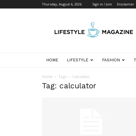
Thursday, August 6, 2026
Sign in / Join
Disclaimer
Wikipedia
Detik
Indonesia
HOME
LIFESTYLE
FASHION
Home
Tags
Calculator
Tag: calculator