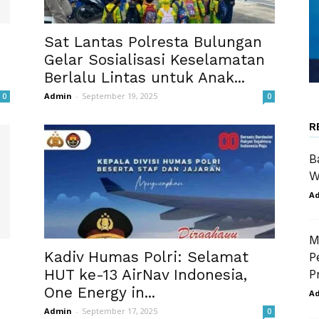
Sat Lantas Polresta Bulungan
Gelar Sosialisasi Keselamatan
Berlalu Lintas untuk Anak...
Admin
-
September 19, 2025
0
0
R
B
W
A
M
Kadiv Humas Polri: Selamat
P
HUT ke-13 AirNav Indonesia,
P
One Energy in...
A
Admin
-
September 17, 2025
0