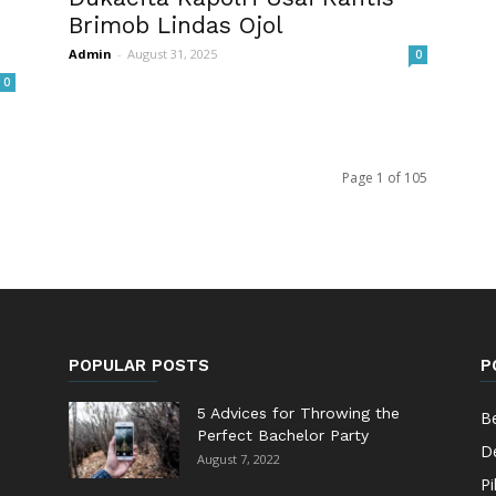
Brimob Lindas Ojol
Admin
-
August 31, 2025
0
0
Page 1 of 105
POPULAR POSTS
P
5 Advices for Throwing the
Be
Perfect Bachelor Party
De
August 7, 2022
Pi