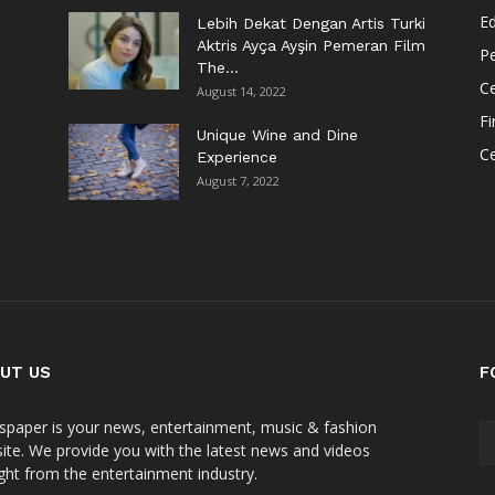
Ed
Lebih Dekat Dengan Artis Turki
Aktris Ayça Ayşin Pemeran Film
Pe
The...
Ce
August 14, 2022
F
Unique Wine and Dine
C
Experience
August 7, 2022
UT US
F
paper is your news, entertainment, music & fashion
ite. We provide you with the latest news and videos
ight from the entertainment industry.