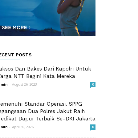
ECENT POSTS
aksos Dan Bakes Dari Kapolri Untuk
arga NTT Begini Kata Mereka
dmin
-
August 26, 2023
0
emenuhi Standar Operasi, SPPG
egangsaan Dua Polres Jakut Raih
redikat Dapur Terbaik Se-DKI Jakarta
dmin
-
April 30, 2026
0