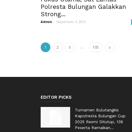
Polresta Bulungan Galakkan
Strong...
Admin
-
September 5, 2025
...
1
2
3
105
EDITOR PICKS
Turnamen Bulutangkis
Kapolresta Bulungan Cup
2025 Resmi Ditutup, 138
Peserta Ramaikan...