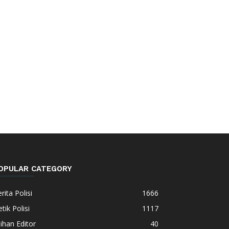
OPULAR CATEGORY
rita Polisi
1666
tik Polisi
1117
lihan Editor
40