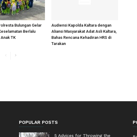
Polresta Bulungan Gelar
Audiensi Kapolda Kaltara dengan
 Keselamatan Berlalu
Aliansi Masyarakat Adat Asli Kaltara,
k Anak TK
Bahas Rencana Kehadiran HRS di
Tarakan
POPULAR POSTS
P
5 Advices for Throwing the
Be