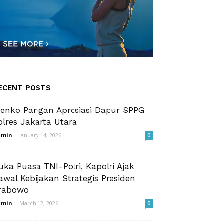
ECENT POSTS
enko Pangan Apresiasi Dapur SPPG
olres Jakarta Utara
dmin
-
January 14, 2026
0
uka Puasa TNI-Polri, Kapolri Ajak
awal Kebijakan Strategis Presiden
rabowo
dmin
-
March 12, 2026
0