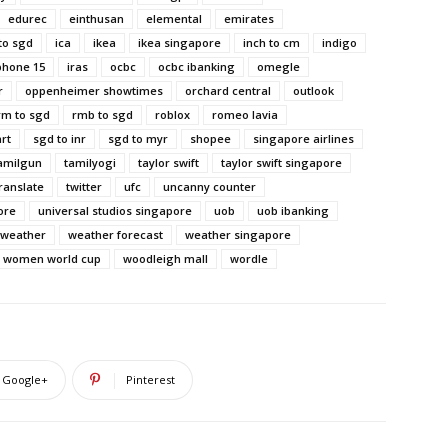
edurec
einthusan
elemental
emirates
to sgd
ica
ikea
ikea singapore
inch to cm
indigo
phone 15
iras
ocbc
ocbc ibanking
omegle
r
oppenheimer showtimes
orchard central
outlook
rm to sgd
rmb to sgd
roblox
romeo lavia
rt
sgd to inr
sgd to myr
shopee
singapore airlines
amilgun
tamilyogi
taylor swift
taylor swift singapore
ranslate
twitter
ufc
uncanny counter
ore
universal studios singapore
uob
uob ibanking
weather
weather forecast
weather singapore
women world cup
woodleigh mall
wordle
Google+
Pinterest