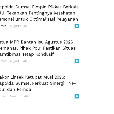
apolda Sumsel Pimpin Rikkes Berkala
JU, Tekankan Pentingnya Kesehatan
ersonel untuk Optimalisasi Pelayanan
dmin
-
August 4, 2026
0
etua MPR Bantah Isu Agustus 2026
emanas, Pihak Polri Pastikan Situasi
amtibmas Tetap Kondusif
dmin
-
August 5, 2026
0
akor Linsek Ketupat Musi 2026:
apolda Sumsel Perkuat Sinergi TNI–
olri dan Pemda
dmin
-
March 13, 2026
0