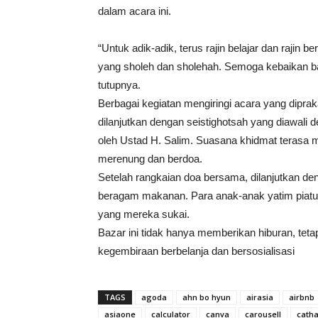
dalam acara ini.
“Untuk adik-adik, terus rajin belajar dan rajin 
yang sholeh dan sholehah. Semoga kebaikan bap
tutupnya.
Berbagai kegiatan mengiringi acara yang dipraka
dilanjutkan dengan seistighotsah yang diawali
oleh Ustad H. Salim. Suasana khidmat teras
merenung dan berdoa.
Setelah rangkaian doa bersama, dilanjutkan de
beragam makanan. Para anak-anak yatim piatu d
yang mereka sukai.
Bazar ini tidak hanya memberikan hiburan, te
kegembiraan berbelanja dan bersosialisasi
TAGS
agoda
ahn bo hyun
airasia
airbnb
asiaone
calculator
canva
carousell
cath