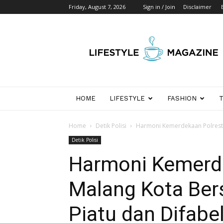
Friday, August 7, 2026
Sign in / Join
Disclaimer
Wikipedia
Detik
Indonesia
HOME
LIFESTYLE
FASHION
Home
Detik Polisi
Harmoni Kemerdekaan Polresta
Detik Polisi
Harmoni Kemerd
Malang Kota Ber
Piatu dan Difabe