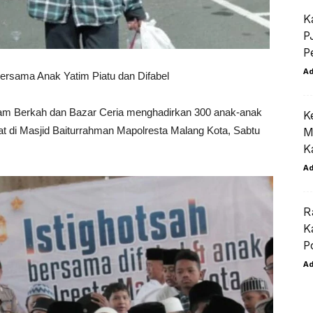
K
P
P
A
rsama Anak Yatim Piatu dan Difabel
ram Berkah dan Bazar Ceria menghadirkan 300 anak-anak
K
at di Masjid Baiturrahman Mapolresta Malang Kota, Sabtu
M
K
A
R
K
P
A