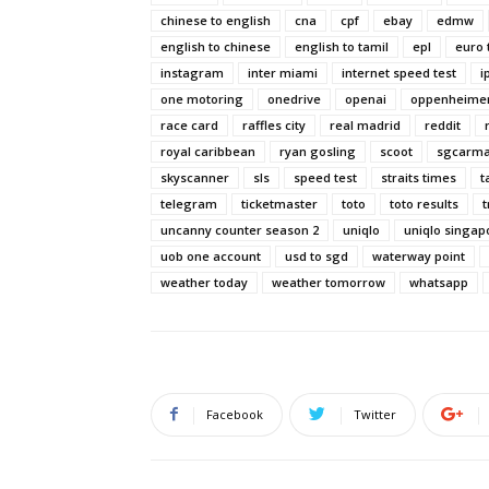
chinese to english
cna
cpf
ebay
edmw
english to chinese
english to tamil
epl
euro 
instagram
inter miami
internet speed test
i
one motoring
onedrive
openai
oppenheime
race card
raffles city
real madrid
reddit
royal caribbean
ryan gosling
scoot
sgcarma
skyscanner
sls
speed test
straits times
t
telegram
ticketmaster
toto
toto results
t
uncanny counter season 2
uniqlo
uniqlo singap
uob one account
usd to sgd
waterway point
weather today
weather tomorrow
whatsapp
Facebook
Twitter