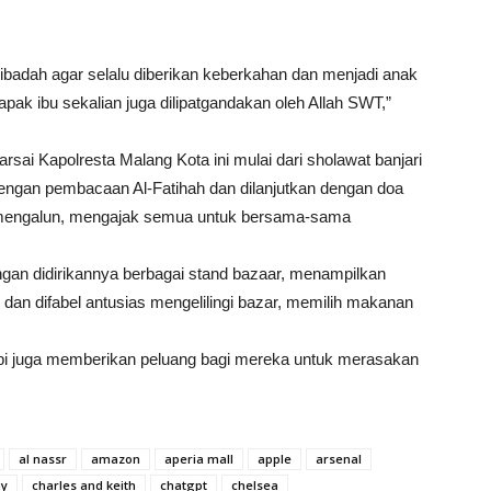
beribadah agar selalu diberikan keberkahan dan menjadi anak
ak ibu sekalian juga dilipatgandakan oleh Allah SWT,”
rsai Kapolresta Malang Kota ini mulai dari sholawat banjari
 dengan pembacaan Al-Fatihah dan dilanjutkan dengan doa
a mengalun, mengajak semua untuk bersama-sama
ngan didirikannya berbagai stand bazaar, menampilkan
an difabel antusias mengelilingi bazar, memilih makanan
tapi juga memberikan peluang bagi mereka untuk merasakan
al nassr
amazon
aperia mall
apple
arsenal
ay
charles and keith
chatgpt
chelsea