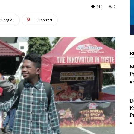
161
0
Google+
Pinterest
R
M
P
A
B
K
P
A