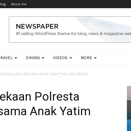
Blog
About me
TRAVEL
DINING
VIDEOS
MORE
 Malang Kota Bersama Anak Yatim Piatu dan Difabel
ekaan Polresta
sama Anak Yatim
l