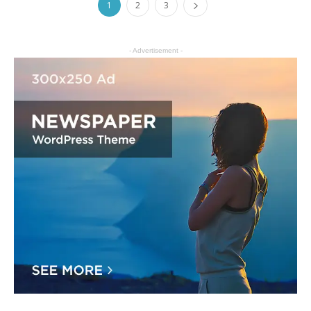
1
2
3
- Advertisement -