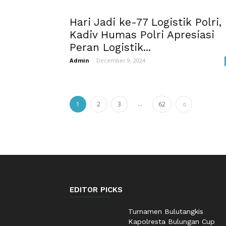
Hari Jadi ke-77 Logistik Polri,
Kadiv Humas Polri Apresiasi
Peran Logistik...
Admin
-
December 9, 2024
...
1
2
3
62
EDITOR PICKS
Turnamen Bulutangkis
Kapolresta Bulungan Cup