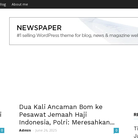
Blog
About me
n
Dua Kali Ancaman Bom ke
i
Pesawat Jemaah Haji
R
Indonesia, Polri: Meresahkan...
T
Admin
-
June 26, 2025
0
0
J