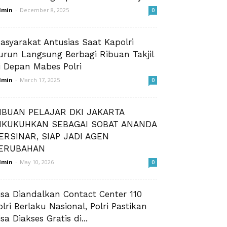
dmin
-
December 8, 2025
0
asyarakat Antusias Saat Kapolri
urun Langsung Berbagi Ribuan Takjil
i Depan Mabes Polri
dmin
-
March 17, 2025
0
IBUAN PELAJAR DKI JAKARTA
IKUKUHKAN SEBAGAI SOBAT ANANDA
ERSINAR, SIAP JADI AGEN
ERUBAHAN
dmin
-
May 10, 2026
0
isa Diandalkan Contact Center 110
olri Berlaku Nasional, Polri Pastikan
isa Diakses Gratis di...