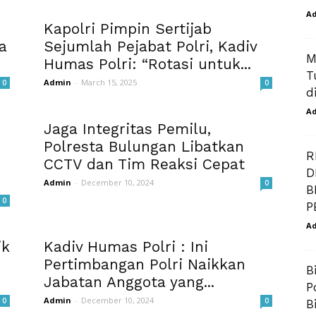
A
Kapolri Pimpin Sertijab
a
Sejumlah Pejabat Polri, Kadiv
M
Humas Polri: “Rotasi untuk...
T
Admin
-
March 15, 2025
0
0
d
A
Jaga Integritas Pemilu,
Polresta Bulungan Libatkan
R
CCTV dan Tim Reaksi Cepat
D
Admin
-
December 10, 2024
0
B
0
P
A
ik
Kadiv Humas Polri : Ini
Pertimbangan Polri Naikkan
B
Jabatan Anggota yang...
P
Admin
-
December 10, 2024
0
0
B