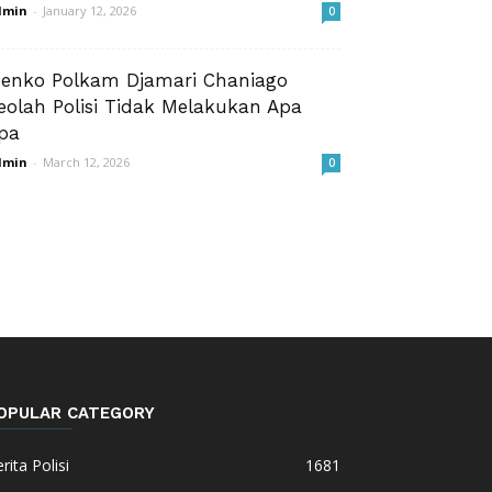
dmin
-
January 12, 2026
0
enko Polkam Djamari Chaniago
eolah Polisi Tidak Melakukan Apa
pa
dmin
-
March 12, 2026
0
OPULAR CATEGORY
rita Polisi
1681