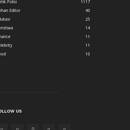
tik Polisi
1117
lihan Editor
40
ukasi
25
ristiwa
14
inance
11
lebrity
11
ood
10
OLLOW US