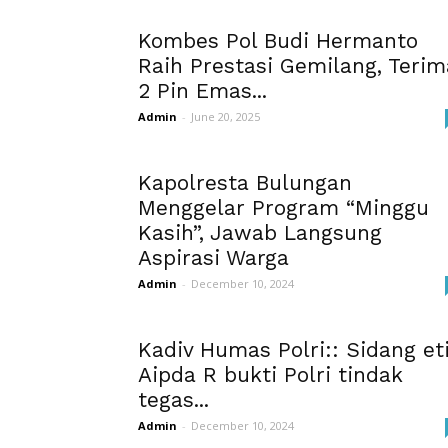
Kombes Pol Budi Hermanto
Raih Prestasi Gemilang, Terim
2 Pin Emas...
Admin
-
June 20, 2025
Kapolresta Bulungan
Menggelar Program “Minggu
Kasih”, Jawab Langsung
Aspirasi Warga
Admin
-
December 10, 2024
Kadiv Humas Polri:: Sidang et
Aipda R bukti Polri tindak
tegas...
Admin
-
December 10, 2024