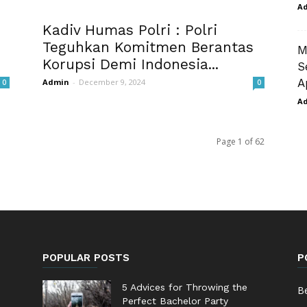
A
Kadiv Humas Polri : Polri
Teguhkan Komitmen Berantas
M
Korupsi Demi Indonesia...
S
A
Admin
-
December 9, 2024
0
0
A
Page 1 of 62
POPULAR POSTS
P
5 Advices for Throwing the
Be
Perfect Bachelor Party