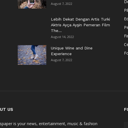
De
August 7, 2022
Pi
Ed
Lebih Dekat Dengan Artis Turki
Aktris Ayça Ayşin Pemeran Film
Pe
The...
F
August 14, 2022
Ce
Unique Wine and Dine
F
Experience
August 7, 2022
UT US
F
paper is your news, entertainment, music & fashion