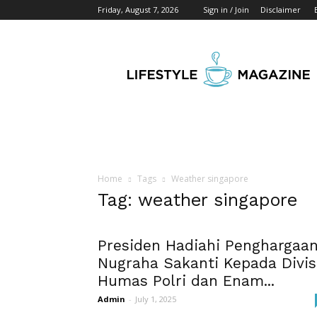
Friday, August 7, 2026
Sign in / Join
Disclaimer
Wikipedia
Detik
Indonesia
Home
Tags
Weather singapore
Tag: weather singapore
Presiden Hadiahi Penghargaa
Nugraha Sakanti Kepada Divis
Humas Polri dan Enam...
Admin
-
July 1, 2025