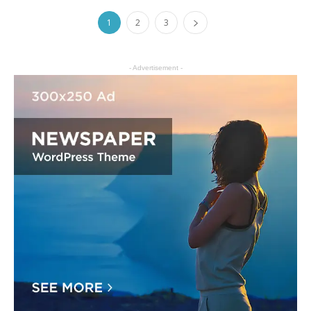
1
2
3
- Advertisement -