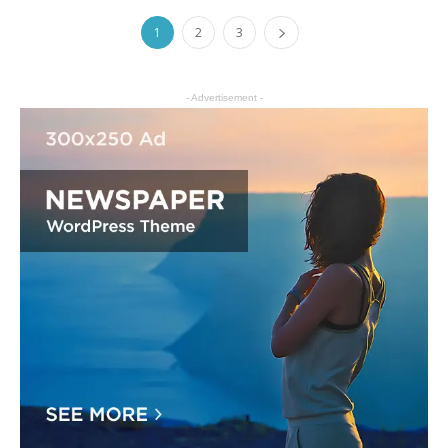
1
2
3
- Advertisement -