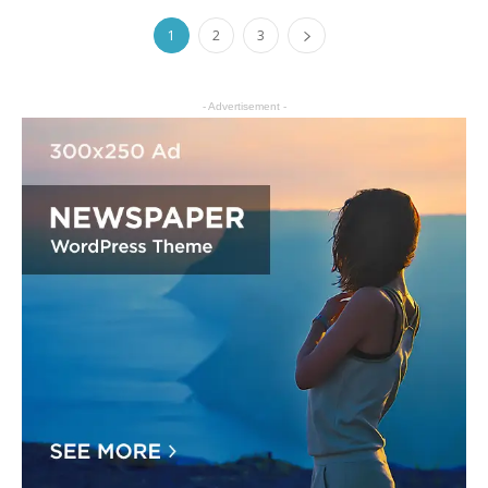
1
2
3
- Advertisement -