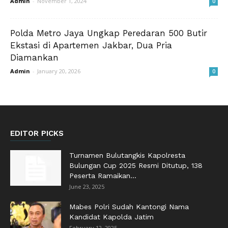
Admin
-
November 1, 2024
0
Polda Metro Jaya Ungkap Peredaran 500 Butir
Ekstasi di Apartemen Jakbar, Dua Pria
Diamankan
Admin
-
January 20, 2026
0
EDITOR PICKS
Turnamen Bulutangkis Kapolresta
Bulungan Cup 2025 Resmi Ditutup, 138
Peserta Ramaikan...
June 23, 2025
Mabes Polri Sudah Kantongi Nama
Kandidat Kapolda Jatim
February 12, 2025