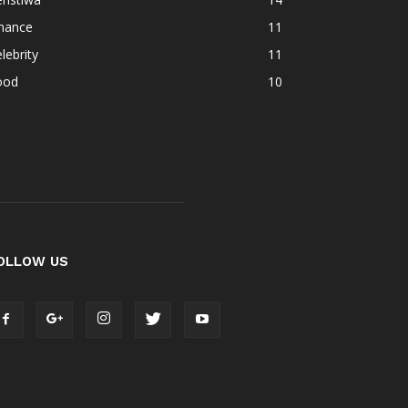
inance
11
lebrity
11
ood
10
OLLOW US