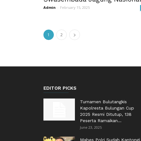
Admin
-
February 15, 2025
1
2
EDITOR PICKS
Turnamen Bulutangkis
Kapolresta Bulungan Cup
2025 Resmi Ditutup, 138
Peserta Ramaikan...
June 23, 2025
Mabes Polri Sudah Kantongi