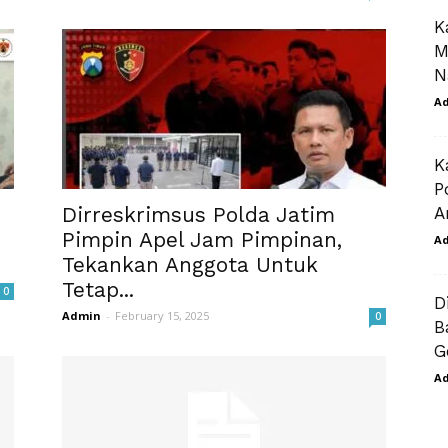
K
M
N
A
K
P
Dirreskrimsus Polda Jatim
A
Pimpin Apel Jam Pimpinan,
A
Tekankan Anggota Untuk
Tetap...
0
D
Admin
-
February 15, 2025
0
B
G
A