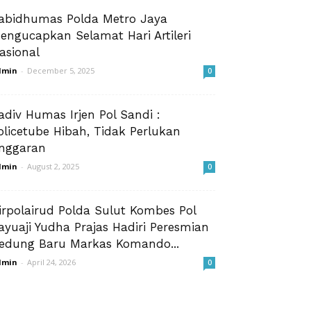
abidhumas Polda Metro Jaya
engucapkan Selamat Hari Artileri
asional
dmin
-
December 5, 2025
0
adiv Humas Irjen Pol Sandi :
olicetube Hibah, Tidak Perlukan
nggaran
dmin
-
August 2, 2025
0
irpolairud Polda Sulut Kombes Pol
ayuaji Yudha Prajas Hadiri Peresmian
edung Baru Markas Komando...
dmin
-
April 24, 2026
0