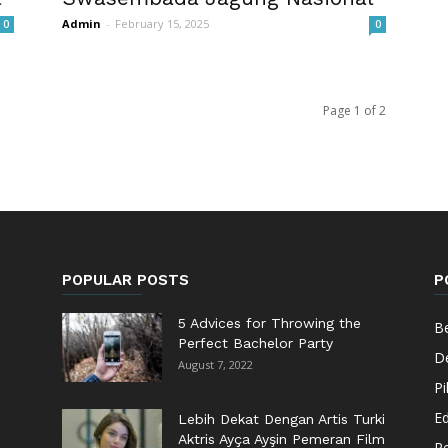
Admin
-
February 15, 2025
0
0
Page 1 of 2
POPULAR POSTS
P
5 Advices for Throwing the
Be
Perfect Bachelor Party
De
August 7, 2022
Pi
Ed
Lebih Dekat Dengan Artis Turki
Aktris Ayça Ayşin Pemeran Film
Pe