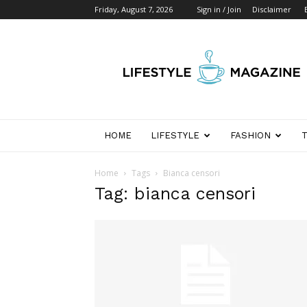
Friday, August 7, 2026
Sign in / Join
Disclaimer
Wikipedia
Detik
Indonesia
HOME
LIFESTYLE
FASHION
Home
Tags
Bianca censori
Tag: bianca censori