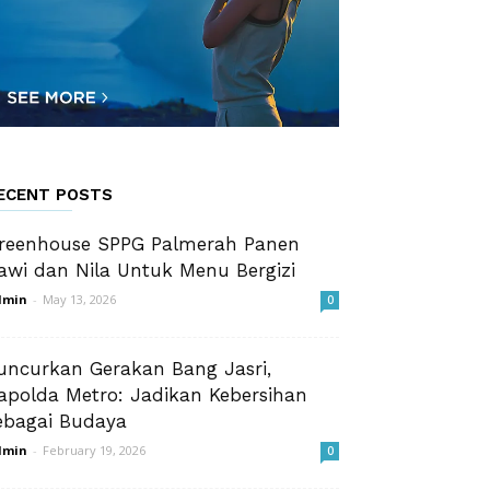
ECENT POSTS
reenhouse SPPG Palmerah Panen
awi dan Nila Untuk Menu Bergizi
dmin
-
May 13, 2026
0
uncurkan Gerakan Bang Jasri,
apolda Metro: Jadikan Kebersihan
ebagai Budaya
dmin
-
February 19, 2026
0