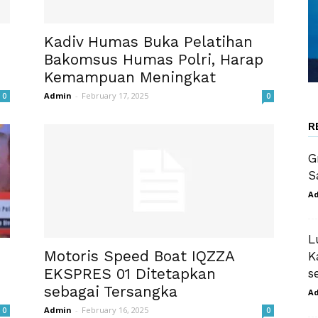
Kadiv Humas Buka Pelatihan
Bakomsus Humas Polri, Harap
Kemampuan Meningkat
Admin
-
February 17, 2025
0
0
R
G
S
A
L
Motoris Speed Boat IQZZA
K
EKSPRES 01 Ditetapkan
s
sebagai Tersangka
A
Admin
-
February 16, 2025
0
0