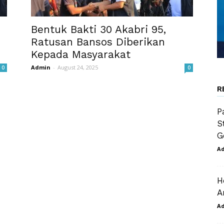
Bentuk Bakti 30 Akabri 95,
Ratusan Bansos Diberikan
Kepada Masyarakat
Admin
-
August 24, 2025
0
0
R
P
S
G
A
H
A
A