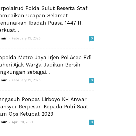
irpolairud Polda Sulut Beserta Staf
ampaikan Ucapan Selamat
enunaikan Ibadah Puasa 1447 H,
erkuat...
dmin
-
February 19, 2026
0
apolda Metro Jaya Irjen Pol Asep Edi
uheri Ajak Warga Jadikan Bersih
ingkungan sebagai...
dmin
-
February 19, 2026
0
engasuh Ponpes Lirboyo KH Anwar
ansyur Berpesan Kepada Polri Saat
am Ops Ketupat 2023
dmin
-
April 28, 2023
0