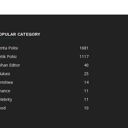
OPULAR CATEGORY
rita Polisi
1681
tik Polisi
1117
lihan Editor
40
ukasi
25
ristiwa
14
inance
11
lebrity
11
ood
10