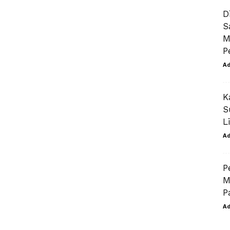
D
S
M
P
A
K
S
L
A
P
M
P
A