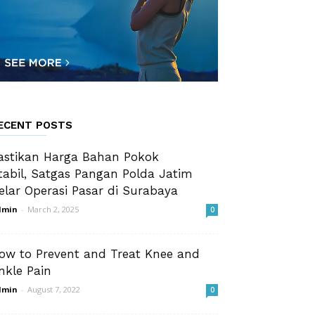
ECENT POSTS
astikan Harga Bahan Pokok
tabil, Satgas Pangan Polda Jatim
elar Operasi Pasar di Surabaya
dmin
-
March 2, 2025
0
ow to Prevent and Treat Knee and
nkle Pain
dmin
-
August 7, 2022
0