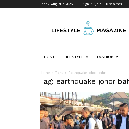
Friday, August 7, 2026
Sign in / Join
Disclaimer
Wikipedia
Detik
Indonesia
HOME
LIFESTYLE
FASHION
Home
Tags
Earthquake johor bahru
Tag: earthquake johor ba