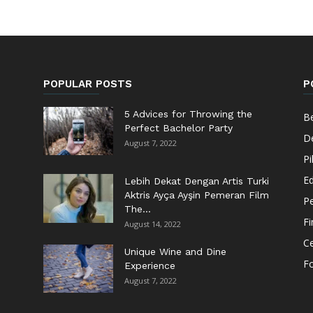
POPULAR POSTS
P
5 Advices for Throwing the
Be
Perfect Bachelor Party
De
August 7, 2022
Pi
Ed
Lebih Dekat Dengan Artis Turki
Aktris Ayça Ayşin Pemeran Film
Pe
The...
F
August 14, 2022
Ce
Unique Wine and Dine
F
Experience
August 7, 2022