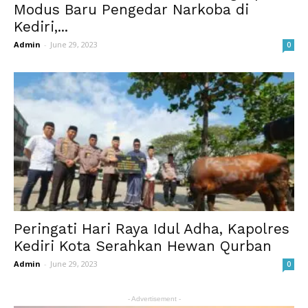
Modus Baru Pengedar Narkoba di
Kediri,...
Admin
-
June 29, 2023
0
Peringati Hari Raya Idul Adha, Kapolres
Kediri Kota Serahkan Hewan Qurban
Admin
-
June 29, 2023
0
- Advertisement -