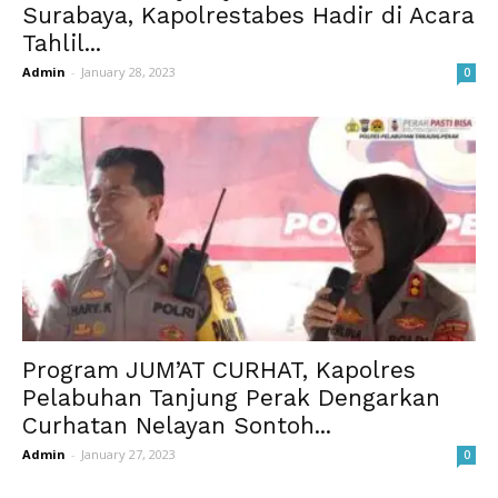
Surabaya, Kapolrestabes Hadir di Acara
Tahlil...
Admin
-
January 28, 2023
0
Program JUM’AT CURHAT, Kapolres
Pelabuhan Tanjung Perak Dengarkan
Curhatan Nelayan Sontoh...
Admin
-
January 27, 2023
0