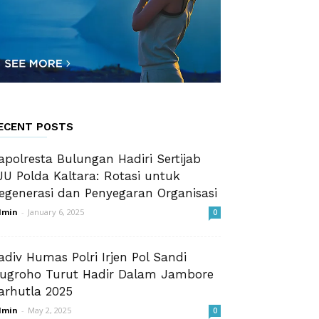
ECENT POSTS
apolresta Bulungan Hadiri Sertijab
JU Polda Kaltara: Rotasi untuk
egenerasi dan Penyegaran Organisasi
dmin
-
January 6, 2025
0
adiv Humas Polri Irjen Pol Sandi
ugroho Turut Hadir Dalam Jambore
arhutla 2025
dmin
-
May 2, 2025
0