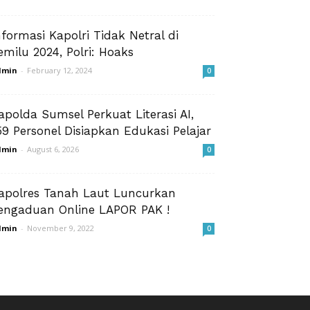
nformasi Kapolri Tidak Netral di
emilu 2024, Polri: Hoaks
dmin
-
February 12, 2024
0
apolda Sumsel Perkuat Literasi AI,
59 Personel Disiapkan Edukasi Pelajar
dmin
-
August 6, 2026
0
apolres Tanah Laut Luncurkan
engaduan Online LAPOR PAK !
dmin
-
November 9, 2022
0