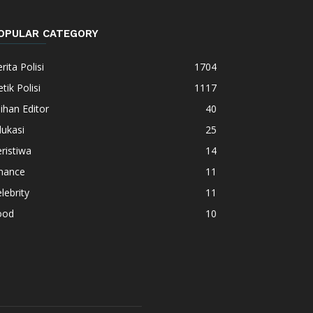
OPULAR CATEGORY
rita Polisi
1704
tik Polisi
1117
lihan Editor
40
ukasi
25
ristiwa
14
inance
11
lebrity
11
ood
10