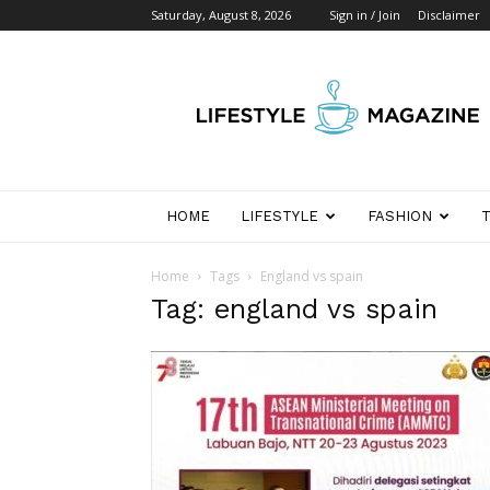
Saturday, August 8, 2026
Sign in / Join
Disclaimer
Wikipedia
Detik
Indonesia
HOME
LIFESTYLE
FASHION
Home
Tags
England vs spain
Tag: england vs spain