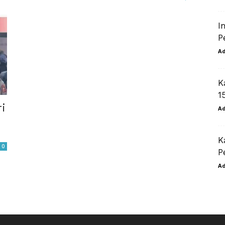
I
P
A
K
1
i
A
K
0
P
A