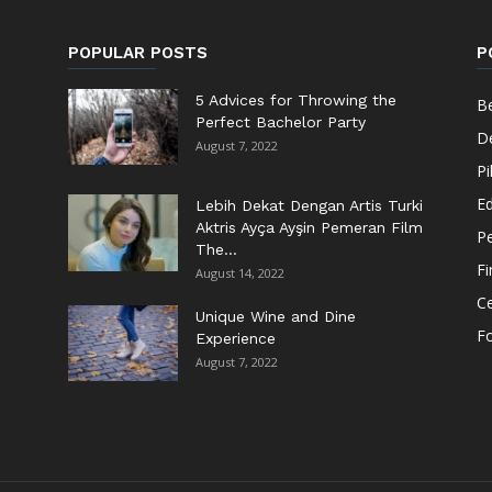
POPULAR POSTS
P
5 Advices for Throwing the
Be
Perfect Bachelor Party
De
August 7, 2022
Pi
Ed
Lebih Dekat Dengan Artis Turki
Aktris Ayça Ayşin Pemeran Film
Pe
The...
F
August 14, 2022
Ce
Unique Wine and Dine
F
Experience
August 7, 2022