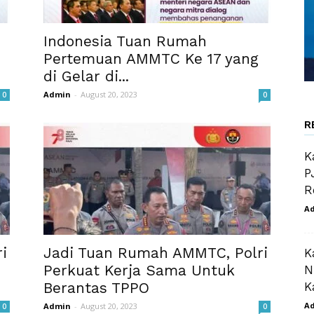
Indonesia Tuan Rumah
Pertemuan AMMTC Ke 17 yang
di Gelar di...
Admin
-
August 20, 2023
0
0
R
K
P
R
A
i
Jadi Tuan Rumah AMMTC, Polri
K
Perkuat Kerja Sama Untuk
N
Berantas TPPO
K
A
Admin
-
August 20, 2023
0
0