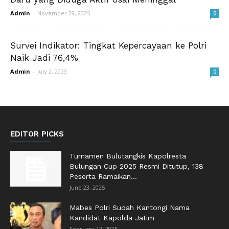
Admin
-
November 29, 2025
0
Survei Indikator: Tingkat Kepercayaan ke Polri
Naik Jadi 76,4%
Admin
-
July 2, 2023
0
EDITOR PICKS
Turnamen Bulutangkis Kapolresta
Bulungan Cup 2025 Resmi Ditutup, 138
Peserta Ramaikan...
June 23, 2025
Mabes Polri Sudah Kantongi Nama
Kandidat Kapolda Jatim
February 12, 2025