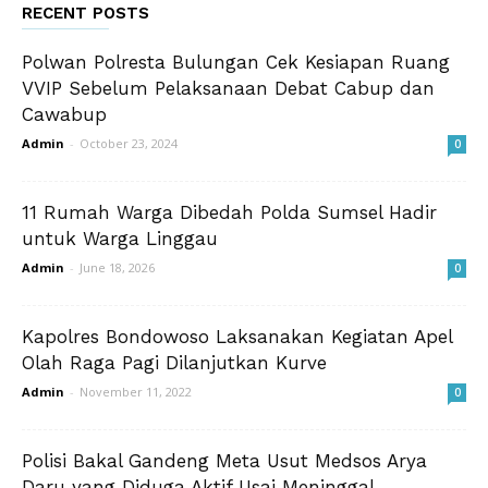
RECENT POSTS
Polwan Polresta Bulungan Cek Kesiapan Ruang
VVIP Sebelum Pelaksanaan Debat Cabup dan
Cawabup
Admin
-
October 23, 2024
0
11 Rumah Warga Dibedah Polda Sumsel Hadir
untuk Warga Linggau
Admin
-
June 18, 2026
0
Kapolres Bondowoso Laksanakan Kegiatan Apel
Olah Raga Pagi Dilanjutkan Kurve
Admin
-
November 11, 2022
0
Polisi Bakal Gandeng Meta Usut Medsos Arya
Daru yang Diduga Aktif Usai Meninggal