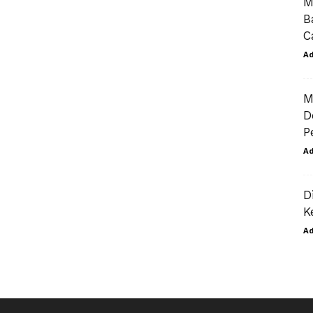
M
B
C
A
M
D
P
A
D
K
A