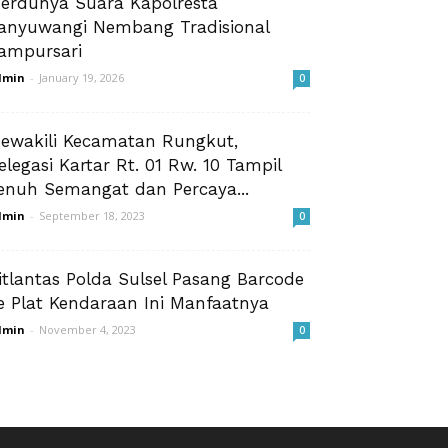
erdunya Suara Kapolresta
anyuwangi Nembang Tradisional
ampursari
dmin
-
January 19, 2026
0
ewakili Kecamatan Rungkut,
elegasi Kartar Rt. 01 Rw. 10 Tampil
enuh Semangat dan Percaya...
dmin
-
September 18, 2023
0
itlantas Polda Sulsel Pasang Barcode
e Plat Kendaraan Ini Manfaatnya
dmin
-
November 4, 2023
0