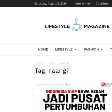
Saturday, August 8, 2026
Sign in / Join
Disclaimer
Wikipedia
Detik
Indonesia
HOME
LIFESTYLE
FASHION
Home
Tags
Raangi
Tag: raangi