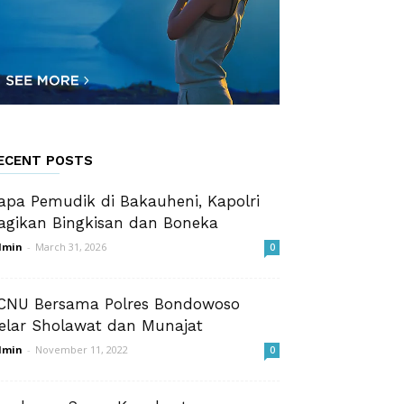
ECENT POSTS
apa Pemudik di Bakauheni, Kapolri
agikan Bingkisan dan Boneka
dmin
-
March 31, 2026
0
CNU Bersama Polres Bondowoso
elar Sholawat dan Munajat
dmin
-
November 11, 2022
0