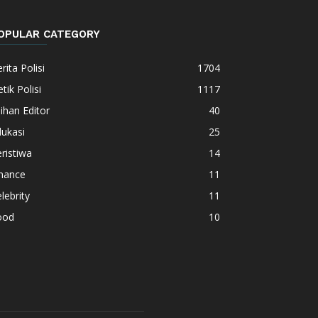
OPULAR CATEGORY
rita Polisi
1704
tik Polisi
1117
lihan Editor
40
ukasi
25
ristiwa
14
inance
11
lebrity
11
ood
10