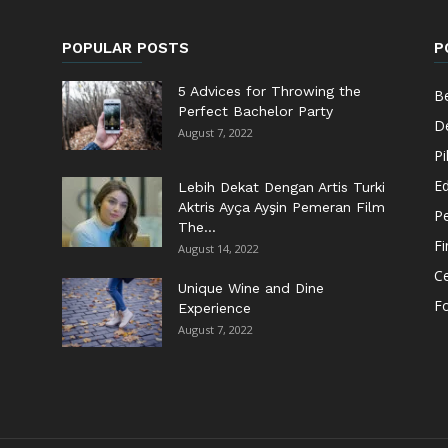
POPULAR POSTS
P
5 Advices for Throwing the
Be
Perfect Bachelor Party
De
August 7, 2022
Pi
Ed
Lebih Dekat Dengan Artis Turki
Aktris Ayça Ayşin Pemeran Film
Pe
The...
F
August 14, 2022
Ce
Unique Wine and Dine
F
Experience
August 7, 2022