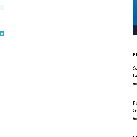
0
R
S
B
A
P
G
A