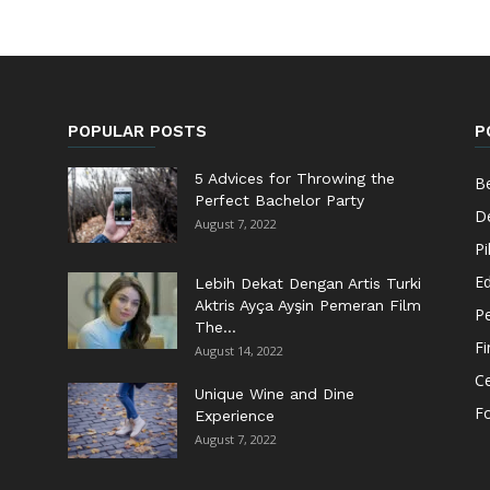
POPULAR POSTS
P
5 Advices for Throwing the
Be
Perfect Bachelor Party
De
August 7, 2022
Pi
Ed
Lebih Dekat Dengan Artis Turki
Aktris Ayça Ayşin Pemeran Film
Pe
The...
F
August 14, 2022
Ce
Unique Wine and Dine
F
Experience
August 7, 2022