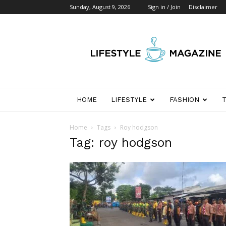
Sunday, August 9, 2026
Sign in / Join
Disclaimer
Wikipedia
Detik
Indonesia
HOME
LIFESTYLE
FASHION
Home
Tags
Roy hodgson
Tag: roy hodgson