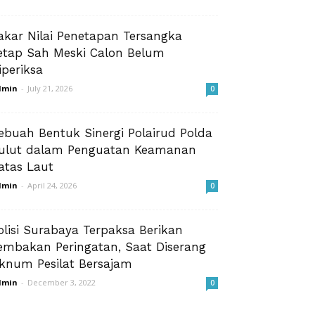
akar Nilai Penetapan Tersangka
etap Sah Meski Calon Belum
iperiksa
dmin
-
July 21, 2026
0
ebuah Bentuk Sinergi Polairud Polda
ulut dalam Penguatan Keamanan
atas Laut
dmin
-
April 24, 2026
0
olisi Surabaya Terpaksa Berikan
embakan Peringatan, Saat Diserang
knum Pesilat Bersajam
dmin
-
December 3, 2022
0