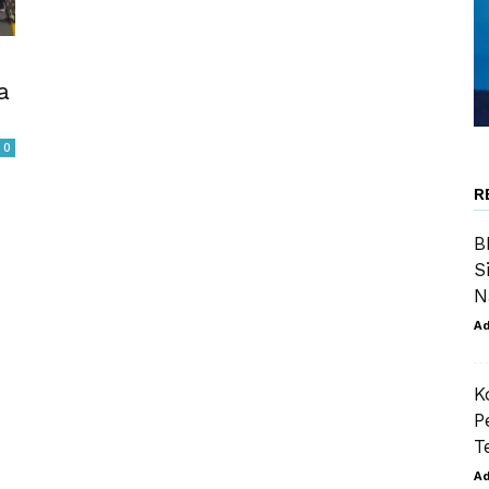
m
a
0
R
B
S
N
A
K
P
T
A