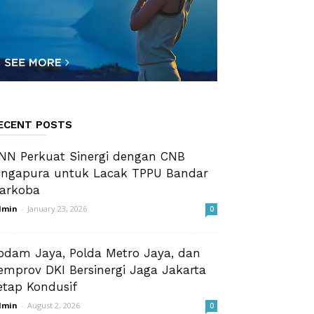
ECENT POSTS
NN Perkuat Sinergi dengan CNB
ingapura untuk Lacak TPPU Bandar
arkoba
dmin
-
January 23, 2026
0
odam Jaya, Polda Metro Jaya, dan
emprov DKI Bersinergi Jaga Jakarta
etap Kondusif
dmin
-
August 2, 2026
0