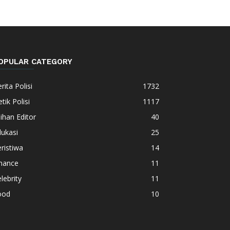
OPULAR CATEGORY
rita Polisi
1732
tik Polisi
1117
lihan Editor
40
ukasi
25
ristiwa
14
inance
11
lebrity
11
ood
10