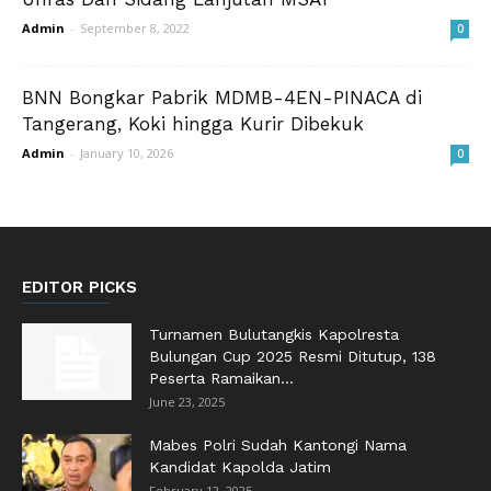
Admin
-
September 8, 2022
0
BNN Bongkar Pabrik MDMB-4EN-PINACA di
Tangerang, Koki hingga Kurir Dibekuk
Admin
-
January 10, 2026
0
EDITOR PICKS
Turnamen Bulutangkis Kapolresta
Bulungan Cup 2025 Resmi Ditutup, 138
Peserta Ramaikan...
June 23, 2025
Mabes Polri Sudah Kantongi Nama
Kandidat Kapolda Jatim
February 12, 2025