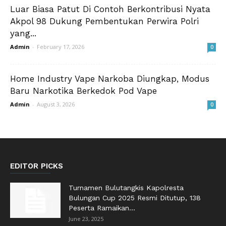
Luar Biasa Patut Di Contoh Berkontribusi Nyata
Akpol 98 Dukung Pembentukan Perwira Polri
yang...
Admin
-
February 17, 2026
0
Home Industry Vape Narkoba Diungkap, Modus
Baru Narkotika Berkedok Pod Vape
Admin
-
August 3, 2026
0
EDITOR PICKS
Turnamen Bulutangkis Kapolresta
Bulungan Cup 2025 Resmi Ditutup, 138
Peserta Ramaikan...
June 23, 2025