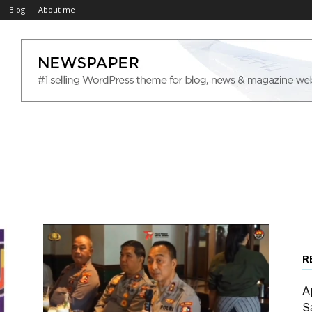
Blog
About me
R
A
S