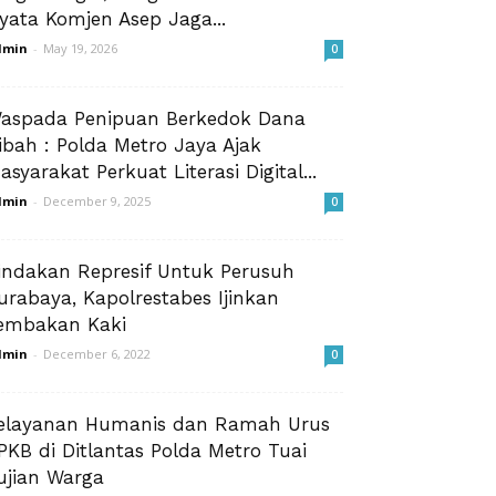
yata Komjen Asep Jaga...
dmin
-
May 19, 2026
0
aspada Penipuan Berkedok Dana
ibah : Polda Metro Jaya Ajak
asyarakat Perkuat Literasi Digital...
dmin
-
December 9, 2025
0
indakan Represif Untuk Perusuh
urabaya, Kapolrestabes Ijinkan
embakan Kaki
dmin
-
December 6, 2022
0
elayanan Humanis dan Ramah Urus
PKB di Ditlantas Polda Metro Tuai
ujian Warga