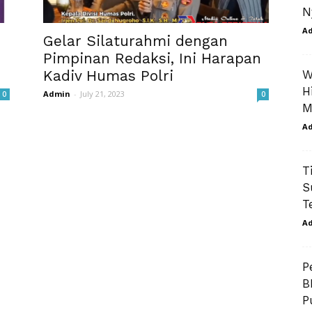
N
A
Gelar Silaturahmi dengan
Pimpinan Redaksi, Ini Harapan
Kadiv Humas Polri
W
H
Admin
-
July 21, 2023
0
0
M
A
T
S
T
A
P
B
P