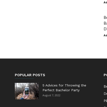
A
B
B
D
A
POPULAR POSTS
P
5 Advices for Throwing the
Be
Perfect Bachelor Party
De
August 7, 2022
Pi