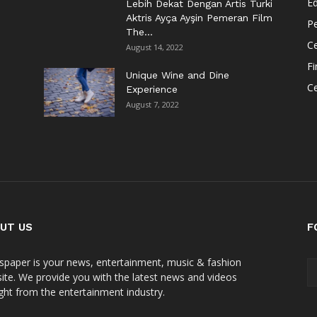
Ed
Lebih Dekat Dengan Artis Turki
Aktris Ayça Ayşin Pemeran Film
Pe
The...
Ce
August 14, 2022
F
Unique Wine and Dine
C
Experience
August 7, 2022
UT US
F
paper is your news, entertainment, music & fashion
ite. We provide you with the latest news and videos
ight from the entertainment industry.