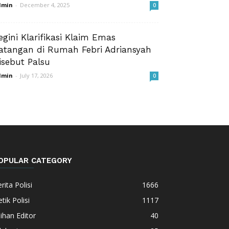
dmin
-
December 4, 2025
0
egini Klarifikasi Klaim Emas
atangan di Rumah Febri Adriansyah
isebut Palsu
dmin
-
July 17, 2026
0
OPULAR CATEGORY
rita Polisi
1666
tik Polisi
1117
lihan Editor
40