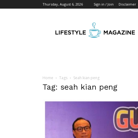
Thursday, August 6, 2026
Sign in / Join
Disclaimer
Wikipedia
Detik
Indonesia
Home
Tags
Seah kian peng
Tag: seah kian peng