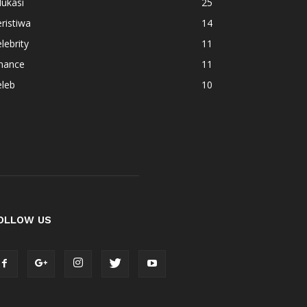
ukasi
25
ristiwa
14
lebrity
11
inance
11
eleb
10
OLLOW US