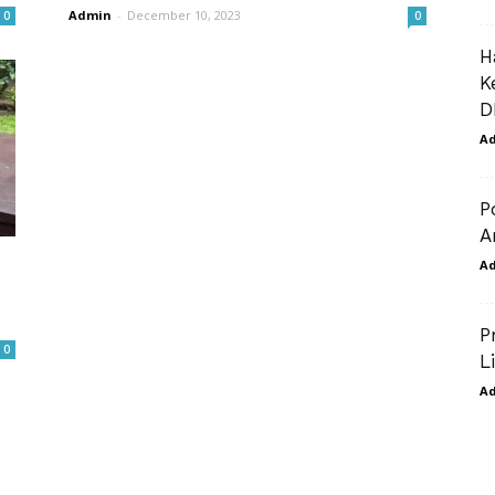
Admin
-
December 10, 2023
0
0
H
K
D
A
P
A
A
P
0
L
A