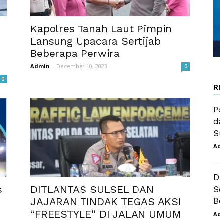
Kapolres Tanah Laut Pimpin
Lansung Upacara Sertijab
Beberapa Perwira
Admin
-
December 10, 2023
0
0
R
P
d
S
A
D
s
DITLANTAS SULSEL DAN
S
JAJARAN TINDAK TEGAS AKSI
B
“FREESTYLE” DI JALAN UMUM
A