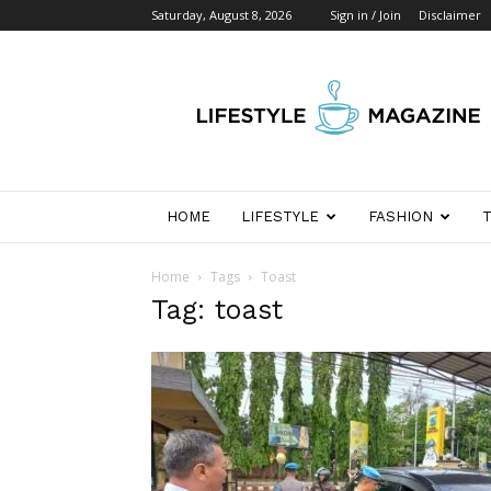
Saturday, August 8, 2026
Sign in / Join
Disclaimer
Wikipedia
Detik
Indonesia
HOME
LIFESTYLE
FASHION
Home
Tags
Toast
Tag: toast