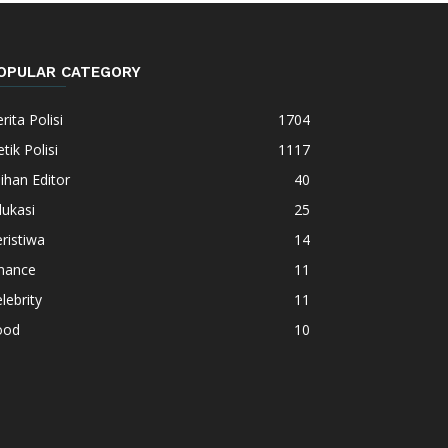
OPULAR CATEGORY
rita Polisi
1704
tik Polisi
1117
lihan Editor
40
ukasi
25
ristiwa
14
inance
11
lebrity
11
ood
10