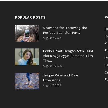
POPULAR POSTS
P
5 Advices for Throwing the
Be
Perfect Bachelor Party
De
August 7, 2022
Pi
Ed
Lebih Dekat Dengan Artis Turki
Aktris Ayça Ayşin Pemeran Film
Pe
The...
F
August 14, 2022
Ce
Unique Wine and Dine
F
Experience
August 7, 2022