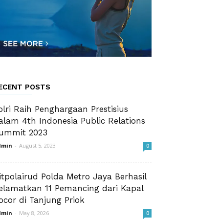
ECENT POSTS
olri Raih Penghargaan Prestisius
alam 4th Indonesia Public Relations
ummit 2023
dmin
-
August 5, 2023
0
itpolairud Polda Metro Jaya Berhasil
elamatkan 11 Pemancing dari Kapal
ocor di Tanjung Priok
dmin
-
May 8, 2026
0