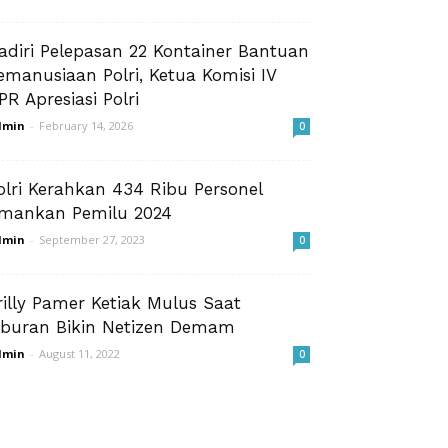
adiri Pelepasan 22 Kontainer Bantuan
emanusiaan Polri, Ketua Komisi IV
PR Apresiasi Polri
dmin
-
February 14, 2026
0
olri Kerahkan 434 Ribu Personel
mankan Pemilu 2024
dmin
-
September 27, 2023
0
rilly Pamer Ketiak Mulus Saat
iburan Bikin Netizen Demam
dmin
-
August 11, 2022
0