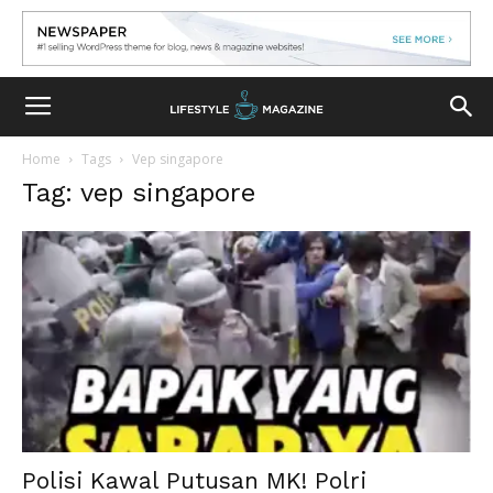
Home
Tags
Vep singapore
Tag: vep singapore
Polisi Kawal Putusan MK! Polri