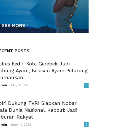
ECENT POSTS
olres Kediri Kota Gerebek Judi
abung Ayam, Belasan Ayam Petarung
iamankan
dmin
-
May 31, 2023
0
olri Dukung TVRI Siapkan Nobar
iala Dunia Nasional, Kapolri: Jadi
iburan Rakyat
dmin
-
June 10, 2026
0