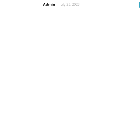
Admin
-
July 26, 2023