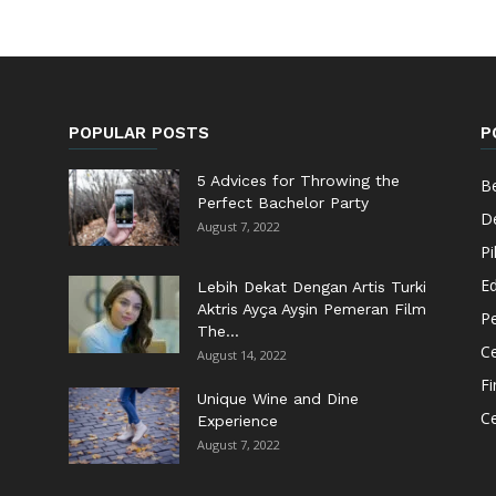
POPULAR POSTS
P
5 Advices for Throwing the
Be
Perfect Bachelor Party
De
August 7, 2022
Pi
Ed
Lebih Dekat Dengan Artis Turki
Aktris Ayça Ayşin Pemeran Film
Pe
The...
Ce
August 14, 2022
F
Unique Wine and Dine
C
Experience
August 7, 2022