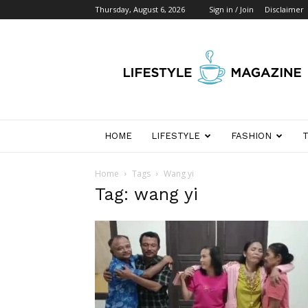
Thursday, August 6, 2026
Sign in / Join
Disclaimer
Wikipedia
Detik
Indonesia
HOME
LIFESTYLE
FASHION
Home
Tags
Wang yi
Tag: wang yi