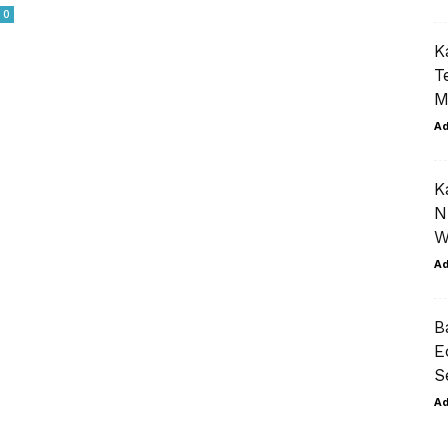
0
K
T
M
A
K
N
W
A
B
E
S
A