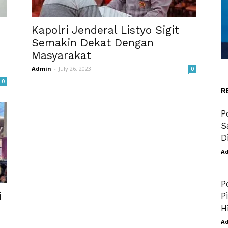
Kapolri Jenderal Listyo Sigit
Semakin Dekat Dengan
Masyarakat
Admin
-
July 26, 2023
0
0
R
P
S
D
A
P
i
P
s
H
A