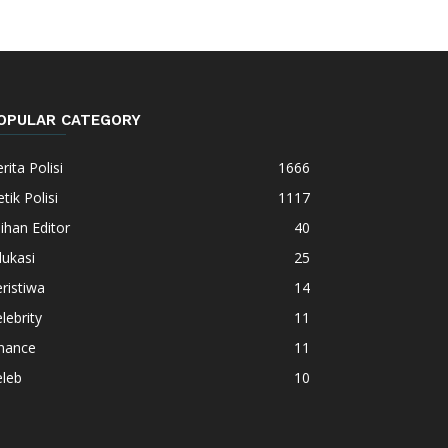
OPULAR CATEGORY
rita Polisi
1666
tik Polisi
1117
lihan Editor
40
ukasi
25
ristiwa
14
lebrity
11
inance
11
eleb
10