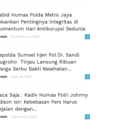
abid Humas Polda Metro Jaya
ekankan Pentingnya Integritas di
omentum Hari Antikorupsi Sedunia
dmin
-
December 9, 2025
0
apolda Sumsel Irjen Pol Dr. Sandi
ugroho Tinjau Lansung Ribuan
arga Serbu Bakti Kesehatan...
dmin
-
June 24, 2026
0
aca Saja : Kadiv Humas Polri Johnny
dison Isir: Kebebasan Pers Harus
ejalan dengan...
dmin
-
February 2, 2026
0