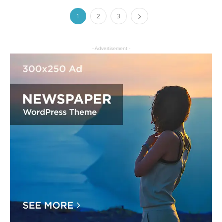
1
2
3
- Advertisement -