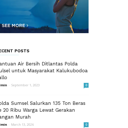
ECENT POSTS
antuan Air Bersih Ditlantas Polda
ulsel untuk Masyarakat Kalukubodoa
allo
dmin
-
September 1, 2023
0
olda Sumsel Salurkan 135 Ton Beras
e 20 Ribu Warga Lewat Gerakan
angan Murah
dmin
-
March 13, 2026
0