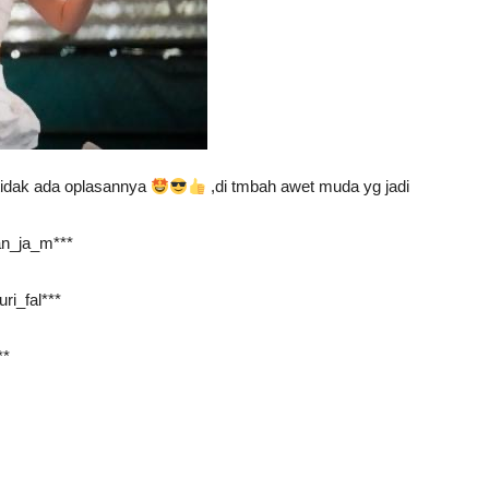
 tidak ada oplasannya
,di tmbah awet muda yg jadi
man_ja_m***
ri_fal***
**