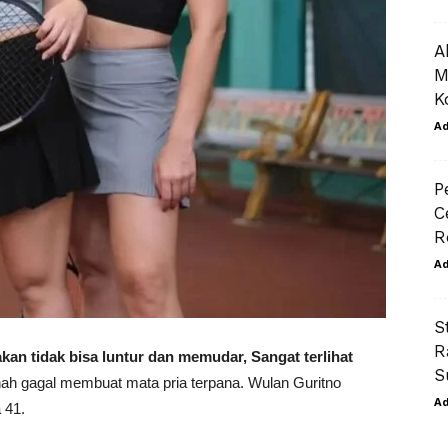
A
M
K
A
P
C
R
A
S
R
an tidak bisa luntur dan memudar, Sangat terlihat
S
ah gagal membuat mata pria terpana. Wulan Guritno
A
 41.