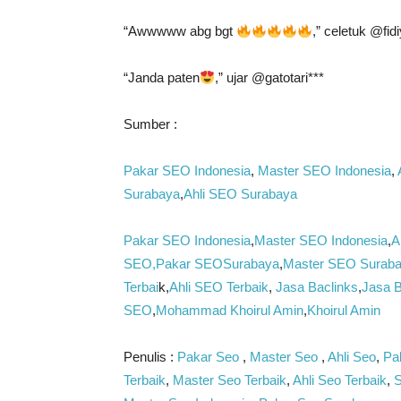
“Awwwww abg bgt
,” celetuk @fid
“Janda paten
,” ujar @gatotari***
Sumber :
Pakar SEO Indonesia
,
Master SEO Indonesia
,
Surabaya
,
Ahli SEO Surabaya
Pakar SEO Indonesia
,
Master SEO Indonesia
,
A
SEO
,Pakar SEO
Surabaya
,
Master SEO
Suraba
Terbai
k,
Ahli SEO Terbaik
,
Jasa Baclinks
,
Jasa B
SEO
,
Mohammad Khoirul Amin
,
Khoirul Amin
Penulis :
Pakar Seo
,
Master Seo
,
Ahli Seo
,
Pak
Terbaik
,
Master Seo Terbaik
,
Ahli Seo Terbaik
,
S