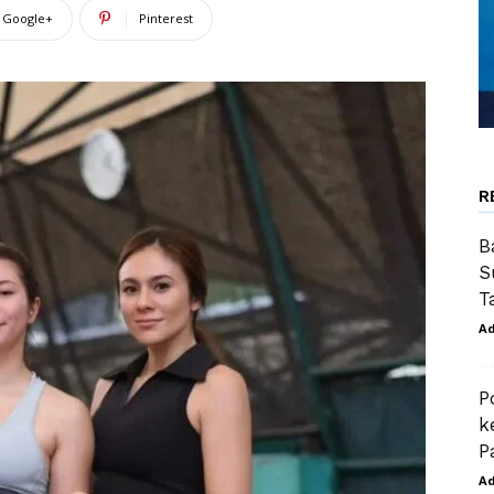
Google+
Pinterest
R
B
S
T
A
P
k
P
A