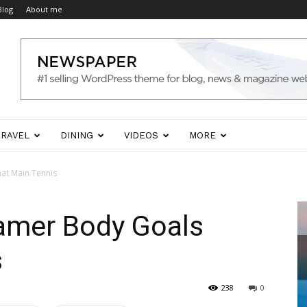
Blog
About me
TRAVEL
DINING
VIDEOS
MORE
at Main Tennis
amer Body Goals
s
238
0