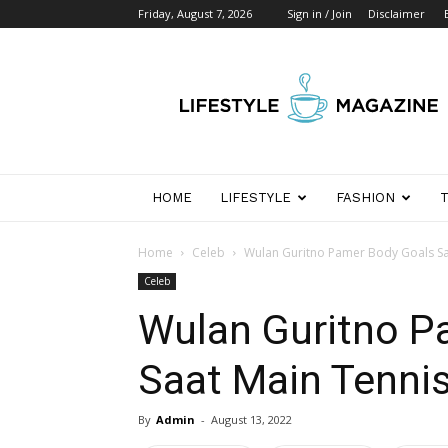
Friday, August 7, 2026
Sign in / Join
Disclaimer
Wikipedia
Detik
Indonesia
HOME
LIFESTYLE
FASHION
Home
Celeb
Wulan Guritno Pamer Body Goals Sa
Celeb
Wulan Guritno P
Saat Main Tenni
By
Admin
-
August 13, 2022