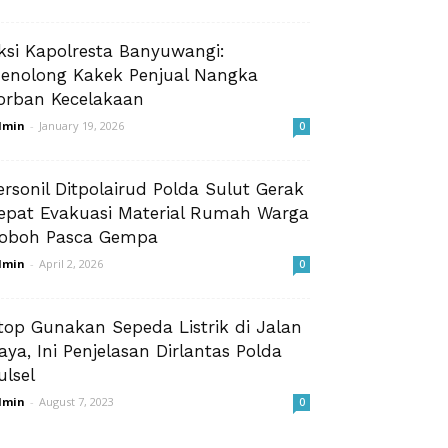
ksi Kapolresta Banyuwangi:
enolong Kakek Penjual Nangka
orban Kecelakaan
dmin
-
January 19, 2026
0
ersonil Ditpolairud Polda Sulut Gerak
epat Evakuasi Material Rumah Warga
oboh Pasca Gempa
dmin
-
April 2, 2026
0
top Gunakan Sepeda Listrik di Jalan
aya, Ini Penjelasan Dirlantas Polda
ulsel
dmin
-
August 7, 2023
0