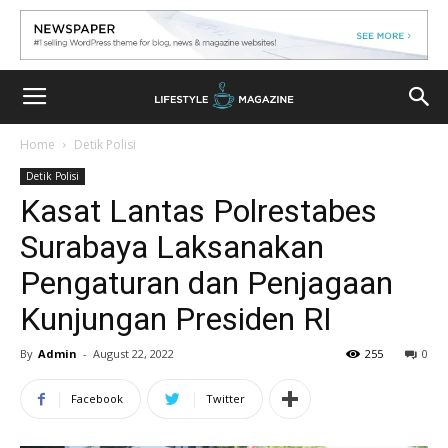
Home
Detik Polisi
Detik Polisi
Kasat Lantas Polrestabes
Surabaya Laksanakan
Pengaturan dan Penjagaan
Kunjungan Presiden RI
By
Admin
-
August 22, 2022
255
0
Facebook
Twitter