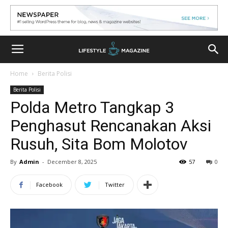
Home
Berita Polisi
Berita Polisi
Polda Metro Tangkap 3
Penghasut Rencanakan Aksi
Rusuh, Sita Bom Molotov
By
Admin
-
December 8, 2025
57
0
Facebook
Twitter