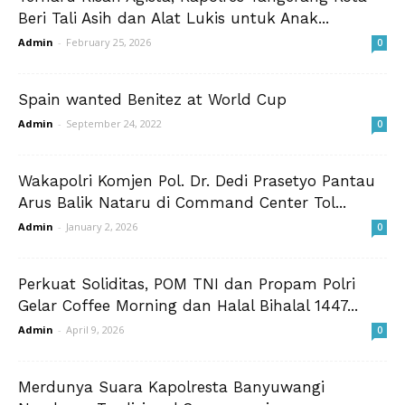
Beri Tali Asih dan Alat Lukis untuk Anak...
Admin
-
February 25, 2026
0
Spain wanted Benitez at World Cup
Admin
-
September 24, 2022
0
Wakapolri Komjen Pol. Dr. Dedi Prasetyo Pantau
Arus Balik Nataru di Command Center Tol...
Admin
-
January 2, 2026
0
Perkuat Soliditas, POM TNI dan Propam Polri
Gelar Coffee Morning dan Halal Bihalal 1447...
Admin
-
April 9, 2026
0
Merdunya Suara Kapolresta Banyuwangi