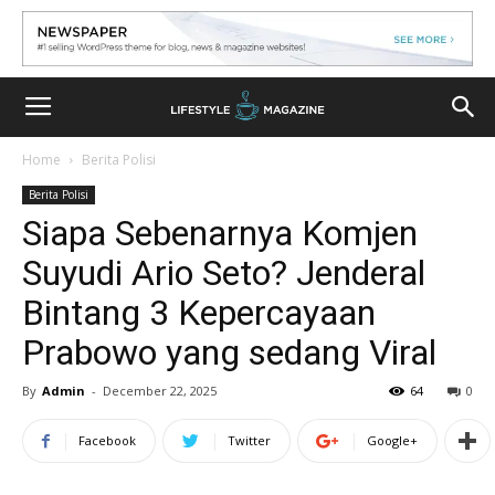
Home
Berita Polisi
Berita Polisi
Siapa Sebenarnya Komjen
Suyudi Ario Seto? Jenderal
Bintang 3 Kepercayaan
Prabowo yang sedang Viral
By
Admin
-
December 22, 2025
64
0
Facebook
Twitter
Google+