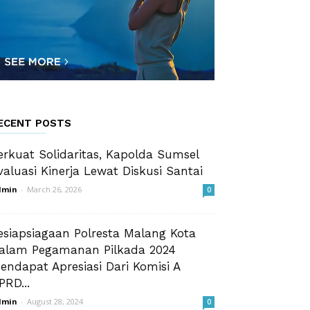
ECENT POSTS
erkuat Solidaritas, Kapolda Sumsel
valuasi Kinerja Lewat Diskusi Santai
dmin
-
March 26, 2026
0
esiapsiagaan Polresta Malang Kota
alam Pegamanan Pilkada 2024
endapat Apresiasi Dari Komisi A
PRD...
dmin
-
August 28, 2024
0