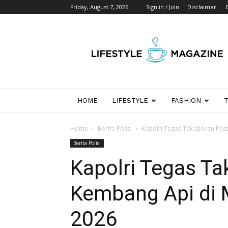
Friday, August 7, 2026
Sign in / Join
Disclaimer
Wikipedia
Detik
Indonesia
HOME
LIFESTYLE
FASHION
Home
Berita Polisi
Kapolri Tegas Tak Izinkan Pe
Berita Polisi
Kapolri Tegas Ta
Kembang Api di 
2026