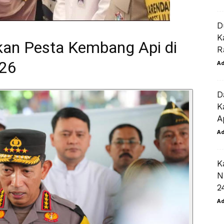
D
K
nkan Pesta Kembang Api di
R
026
A
D
K
A
A
K
N
2
A