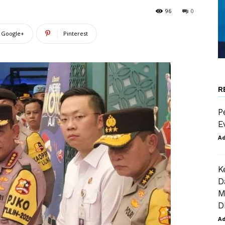
96
0
Google+
Pinterest
R
P
E
A
K
D
M
D
A