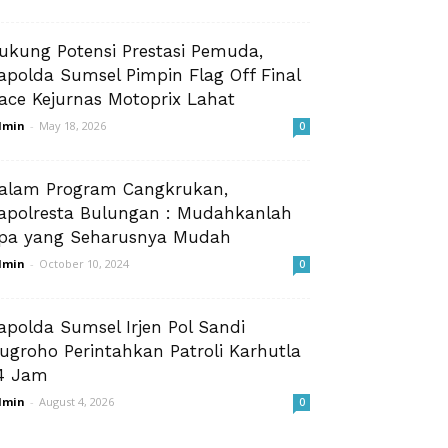
ukung Potensi Prestasi Pemuda,
apolda Sumsel Pimpin Flag Off Final
ace Kejurnas Motoprix Lahat
dmin
-
May 18, 2026
0
alam Program Cangkrukan,
apolresta Bulungan : Mudahkanlah
pa yang Seharusnya Mudah
dmin
-
October 10, 2024
0
apolda Sumsel Irjen Pol Sandi
ugroho Perintahkan Patroli Karhutla
4 Jam
dmin
-
August 4, 2026
0