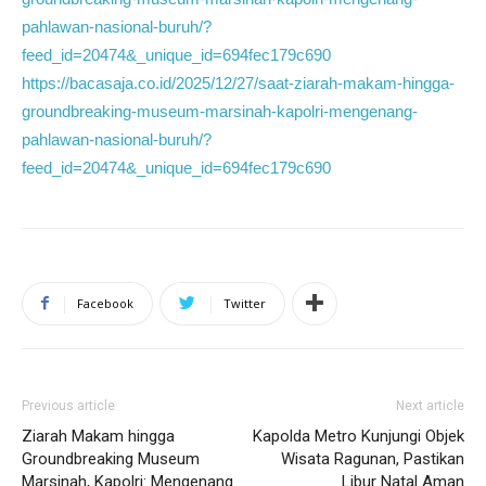
pahlawan-nasional-buruh/?
feed_id=20474&_unique_id=694fec179c690
https://bacasaja.co.id/2025/12/27/saat-ziarah-makam-hingga-
groundbreaking-museum-marsinah-kapolri-mengenang-
pahlawan-nasional-buruh/?
feed_id=20474&_unique_id=694fec179c690
Facebook
Twitter
Previous article
Next article
Ziarah Makam hingga
Kapolda Metro Kunjungi Objek
Groundbreaking Museum
Wisata Ragunan, Pastikan
Marsinah, Kapolri: Mengenang
Libur Natal Aman