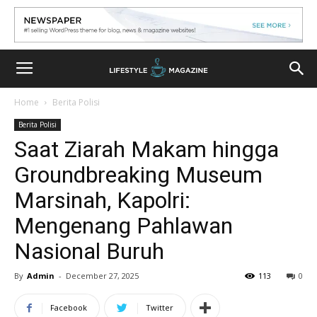
Home
Berita Polisi
Berita Polisi
Saat Ziarah Makam hingga
Groundbreaking Museum
Marsinah, Kapolri:
Mengenang Pahlawan
Nasional Buruh
By
Admin
-
December 27, 2025
113
0
Facebook
Twitter