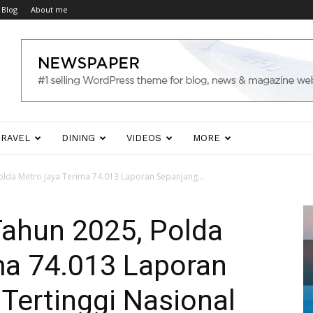
Blog
About me
TRAVEL
DINING
VIDEOS
MORE
 Polda Metro Jaya Terima 74.013 Laporan Sepanjang...
 Tahun 2025, Polda
ma 74.013 Laporan
Tertinggi Nasional