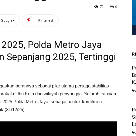
72
0
Google+
Pinterest
n 2025, Polda Metro Jaya
 Sepanjang 2025, Tertinggi
R
P
B
K
askan perannya sebagai pilar utama penjaga stabilitas
A
rakat di Ibu Kota dan wilayah penyangga. Seluruh capaian
op 2025 Polda Metro Jaya, sebagai bentuk komitmen
P
ik.(31/12/25)
S
L
A