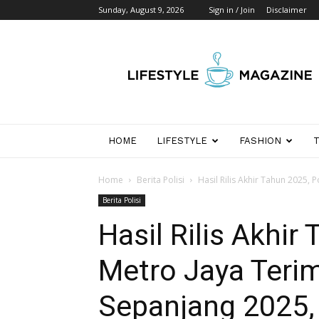
Sunday, August 9, 2026
Sign in / Join
Disclaimer
Wikipedia
Detik
Indonesia
HOME
LIFESTYLE
FASHION
Home
Berita Polisi
Hasil Rilis Akhir Tahun 2025,
Berita Polisi
Hasil Rilis Akhir
Metro Jaya Teri
Sepanjang 2025, 