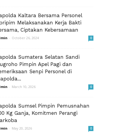
apolda Kaltara Bersama Personel
pripim Melaksanakan Kerja Bakti
ersama, Ciptakan Kebersamaan
dmin
-
October 26, 2024
0
apolda Sumatera Selatan Sandi
ugroho Pimpin Apel Pagi dan
emeriksaan Senpi Personel di
apolda...
dmin
-
March 10, 2026
0
apolda Sumsel Pimpin Pemusnahan
00 Kg Ganja, Komitmen Perangi
arkoba
dmin
-
May 20, 2026
0