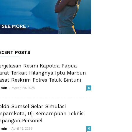
ECENT POSTS
enjelasan Resmi Kapolda Papua
arat Terkait Hilangnya Iptu Marbun
asat Reskrim Polres Teluk Bintuni
dmin
-
March 20, 2025
0
olda Sumsel Gelar Simulasi
ispamkota, Uji Kemampuan Teknis
apangan Personel
dmin
-
April 16, 2026
0