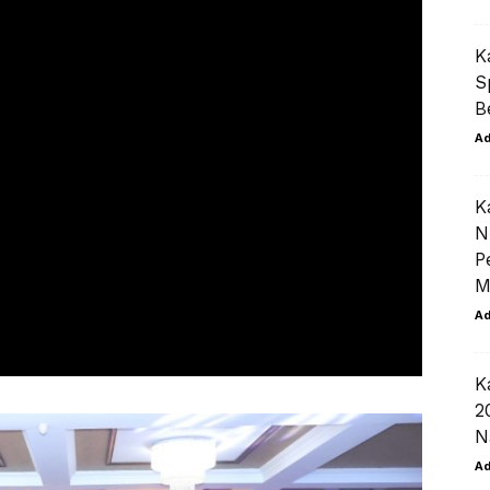
K
S
B
A
K
N
P
M
A
K
2
N
A