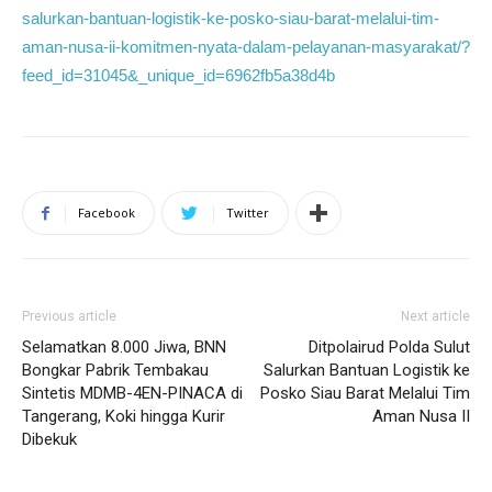
salurkan-bantuan-logistik-ke-posko-siau-barat-melalui-tim-
aman-nusa-ii-komitmen-nyata-dalam-pelayanan-masyarakat/?
feed_id=31045&_unique_id=6962fb5a38d4b
Facebook
Twitter
Previous article
Next article
Selamatkan 8.000 Jiwa, BNN
Ditpolairud Polda Sulut
Bongkar Pabrik Tembakau
Salurkan Bantuan Logistik ke
Sintetis MDMB-4EN-PINACA di
Posko Siau Barat Melalui Tim
Tangerang, Koki hingga Kurir
Aman Nusa II
Dibekuk