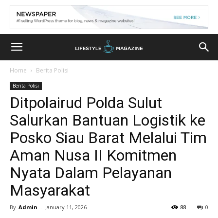
Home
Berita Polisi
Berita Polisi
Ditpolairud Polda Sulut
Salurkan Bantuan Logistik ke
Posko Siau Barat Melalui Tim
Aman Nusa II Komitmen
Nyata Dalam Pelayanan
Masyarakat
By
Admin
-
January 11, 2026
88
0