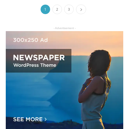
1
2
3
- Advertisement -