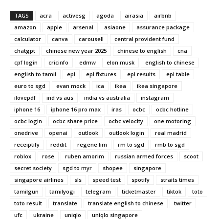
TAGS
acra
activesg
agoda
airasia
airbnb
amazon
apple
arsenal
asiaone
assurance package
calculator
canva
carousell
central provident fund
chatgpt
chinese new year 2025
chinese to english
cna
cpf login
cricinfo
edmw
elon musk
english to chinese
english to tamil
epl
epl fixtures
epl results
epl table
euro to sgd
evan mock
ica
ikea
ikea singapore
ilovepdf
ind vs aus
india vs australia
instagram
iphone 16
iphone 16 pro max
iras
ocbc
ocbc hotline
ocbc login
ocbc share price
ocbc velocity
one motoring
onedrive
openai
outlook
outlook login
real madrid
receiptify
reddit
regene lim
rm to sgd
rmb to sgd
roblox
rose
ruben amorim
russian armed forces
scoot
secret society
sgd to myr
shopee
singapore
singapore airlines
sls
speed test
spotify
straits times
tamilgun
tamilyogi
telegram
ticketmaster
tiktok
toto
toto result
translate
translate english to chinese
twitter
ufc
ukraine
uniqlo
uniqlo singapore