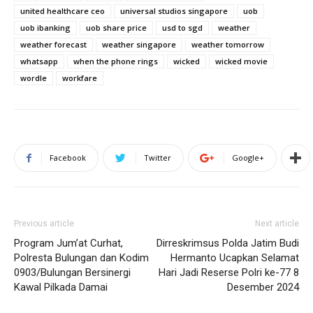
united healthcare ceo
universal studios singapore
uob
uob ibanking
uob share price
usd to sgd
weather
weather forecast
weather singapore
weather tomorrow
whatsapp
when the phone rings
wicked
wicked movie
wordle
workfare
Facebook
Twitter
Google+
Previous article
Next article
Program Jum’at Curhat,
Dirreskrimsus Polda Jatim Budi
Polresta Bulungan dan Kodim
Hermanto Ucapkan Selamat
0903/Bulungan Bersinergi
Hari Jadi Reserse Polri ke-77 8
Kawal Pilkada Damai
Desember 2024