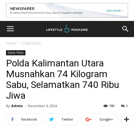
Home
Detik Polisi
Detik Polisi
Polda Kalimantan Utara
Musnahkan 74 Kilogram
Sabu, Selamatkan 740 Ribu
Jiwa
By
Admin
-
December 6, 2024
190
0
Facebook
Twitter
Google+