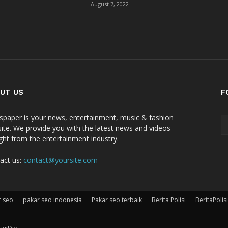
August 7, 2022
UT US
F
paper is your news, entertainment, music & fashion
ite. We provide you with the latest news and videos
ight from the entertainment industry.
act us:
contact@yoursite.com
r seo
pakar seo indonesia
Pakar seo terbaik
Berita Polisi
BeritaPolisi