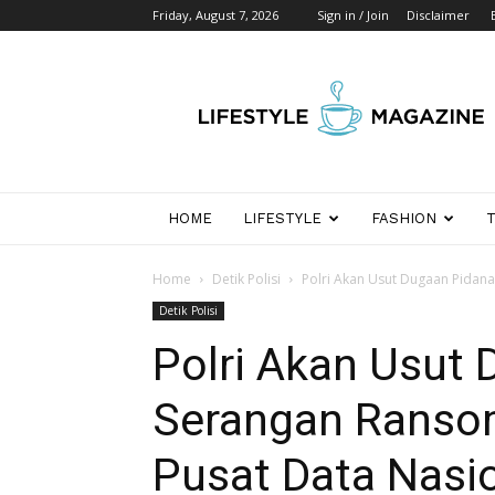
Friday, August 7, 2026
Sign in / Join
Disclaimer
Wikipedia
Detik
Indonesia
HOME
LIFESTYLE
FASHION
Home
Detik Polisi
Polri Akan Usut Dugaan Pidan
Detik Polisi
Polri Akan Usut
Serangan Ranso
Pusat Data Nasi