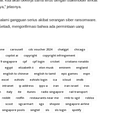
bali. Kita akan bekerja sama terus dengan stakeholder terkait
a,” jelasnya.
lami gangguan serius akibat serangan siber ransomware.
 Setiadi, mengonfirmasi bahwa ada permintaan uang
 one
carousell
cdc voucher 2024
chatgpt
chicago
copilot ai
copyright
copyright infringement
19 singapore
cpf
cpf login
cricket
cristiano ronaldo
egypt
elizabeth ii
elon musk
eminem
england
english to chinese
english to tamil
epic games
espn
excel
ezhishi
ezhishi login
ica
icloud
imdb
intranet
ip address
ipps-a
iran
iran israel
iras
n
italy
ite
itunes
radio singapore
rail transport
reddit
redfin
restaurants near me
rmb to sgd
roblox
scoot
sgcarmart
sgx
shopee
singapore airline
singapore pools
singtel
sls
sls login
spotify