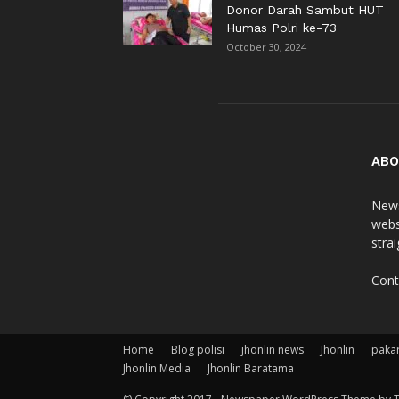
Donor Darah Sambut HUT
Humas Polri ke-73
October 30, 2024
ABO
News
webs
stra
Cont
Home
Blog polisi
jhonlin news
Jhonlin
paka
Jhonlin Media
Jhonlin Baratama