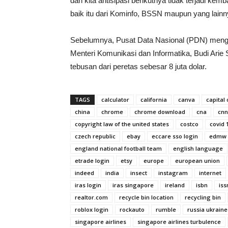
dan kita antisipasi berikutnya tidak terjadi kem
baik itu dari Kominfo, BSSN maupun yang lainny
Sebelumnya, Pusat Data Nasional (PDN) menga
Menteri Komunikasi dan Informatika, Budi Arie
tebusan dari peretas sebesar 8 juta dolar.
TAGS
calculator
california
canva
capital
china
chrome
chrome download
cna
cnn
copyright law of the united states
costco
covid 
czech republic
ebay
eccare sso login
edmw
england national football team
english language
etrade login
etsy
europe
european union
indeed
india
insect
instagram
internet
iras login
iras singapore
ireland
isbn
iss
realtor.com
recycle bin location
recycling bin
roblox login
rockauto
rumble
russia ukraine
singapore airlines
singapore airlines turbulence