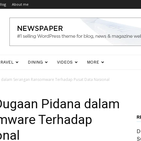
Blog
About me
TRAVEL
DINING
VIDEOS
MORE
a dalam Serangan Ransomware Terhadap Pusat Data Nasional
 Dugaan Pidana dalam
mware Terhadap
R
onal
D
S