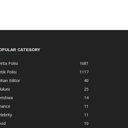
OPULAR CATEGORY
rita Polisi
1681
tik Polisi
1117
lihan Editor
40
ukasi
25
ristiwa
14
inance
11
lebrity
11
ood
10