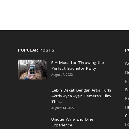
POPULAR POSTS
P
5 Advices for Throwing the
Be
Perfect Bachelor Party
De
August 7, 2022
Pi
Ed
Lebih Dekat Dengan Artis Turki
Aktris Ayça Ayşin Pemeran Film
Pe
The...
F
August 14, 2022
Ce
Unique Wine and Dine
F
Experience