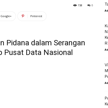
T
158
0
A
Google+
Pinterest
K
N
K
an Pidana dalam Serangan
R
 Pusat Data Nasional
A
V
M
P
A
P
K