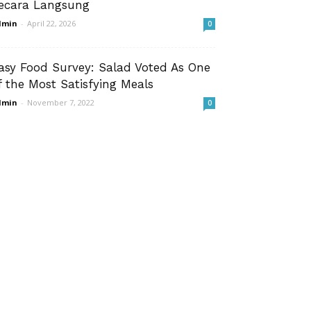
ecara Langsung
dmin
-
April 22, 2026
0
asy Food Survey: Salad Voted As One
f the Most Satisfying Meals
dmin
-
November 7, 2022
0