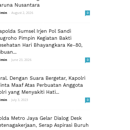
aruna Nusantara
dmin
-
August 2, 2026
0
apolda Sumsel Irjen Pol Sandi
ugroho Pimpin Kegiatan Bakti
esehatan Hari Bhayangkara Ke-80,
ibuan...
dmin
-
June 23, 2026
0
iral. Dengan Suara Bergetar, Kapolri
inta Maaf Atas Perbuatan Anggota
olri yang Menyakiti Hati...
dmin
-
July 3, 2023
0
olda Metro Jaya Gelar Dialog Desk
etenagakerjaan, Serap Aspirasi Buruh