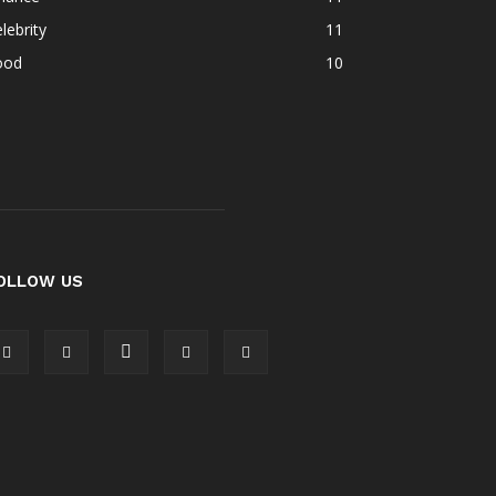
lebrity
11
ood
10
OLLOW US