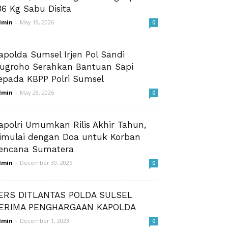
36 Kg Sabu Disita
dmin
-
May 19, 2026
0
apolda Sumsel Irjen Pol Sandi
ugroho Serahkan Bantuan Sapi
epada KBPP Polri Sumsel
dmin
-
May 28, 2026
0
apolri Umumkan Rilis Akhir Tahun,
imulai dengan Doa untuk Korban
encana Sumatera
dmin
-
December 30, 2025
0
ERS DITLANTAS POLDA SULSEL
ERIMA PENGHARGAAN KAPOLDA
dmin
-
December 1, 2023
0