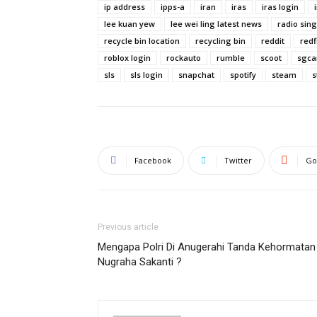
ip address
ipps-a
iran
iras
iras login
lee kuan yew
lee wei ling latest news
radio sin
recycle bin location
recycling bin
reddit
redf
roblox login
rockauto
rumble
scoot
sgca
sls
sls login
snapchat
spotify
steam
s
Facebook
Twitter
Go
Previous article
Mengapa Polri Di Anugerahi Tanda Kehormatan
Nugraha Sakanti ?