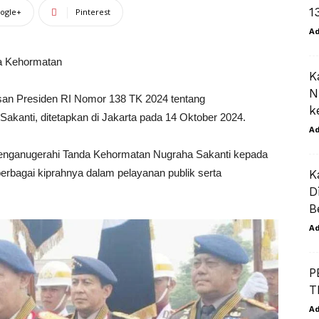
1
ogle+
Pinterest
A
da Kehormatan
K
N
san Presiden RI Nomor 138 TK 2024 tentang
k
anti, ditetapkan di Jakarta pada 14 Oktober 2024.
A
nganugerahi Tanda Kehormatan Nugraha Sakanti kepada
s berbagai kiprahnya dalam pelayanan publik serta
K
D
B
A
P
T
A