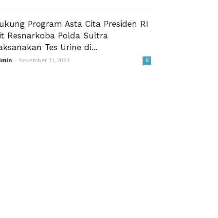
ukung Program Asta Cita Presiden RI
it Resnarkoba Polda Sultra
aksanakan Tes Urine di...
dmin
-
November 11, 2024
0