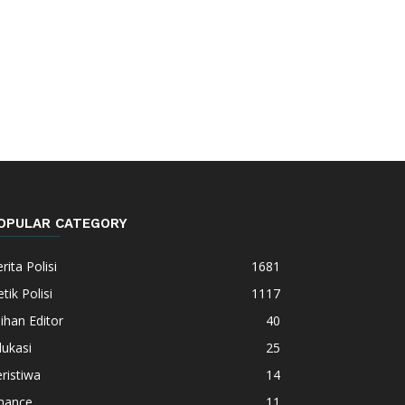
OPULAR CATEGORY
rita Polisi
1681
tik Polisi
1117
lihan Editor
40
ukasi
25
ristiwa
14
inance
11