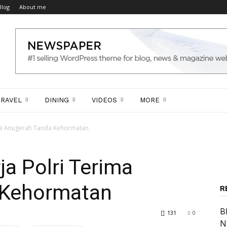
Blog
About me
TRAVEL
DINING
VIDEOS
MORE
ima Anugerah Tanda Kehormatan
ja Polri Terima
 Kehormatan
R
B
131
0
N