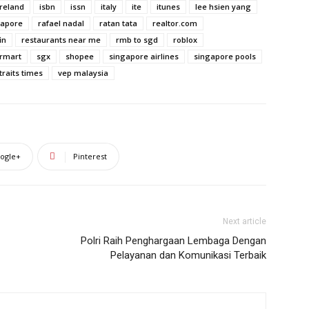
ireland
isbn
issn
italy
ite
itunes
lee hsien yang
gapore
rafael nadal
ratan tata
realtor.com
in
restaurants near me
rmb to sgd
roblox
rmart
sgx
shopee
singapore airlines
singapore pools
traits times
vep malaysia
ogle+
Pinterest
Next article
Polri Raih Penghargaan Lembaga Dengan
Pelayanan dan Komunikasi Terbaik