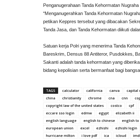
Penganugerahaan Tanda Kehormatan Nugraha Sak
“Menganugerahkan Tanda Kehormatan Nugraha S
petikan Keppres tersebut yang dibacakan Sekret
Tanda Jasa, dan Tanda Kehormatan diikuti dalam 
Satuan kerja Polri yang menerima Tanda Kehorm
Bareskrim, Densus 88 Antiteror, Pusdokkes, B
Sakanti adalah tanda kehormatan yang diberikan
bidang kepolisian serta bermanfaat bagi bangs
TAGS
calculator
california
canva
capital
china
christianity
chrome
cna
cnn
co
copyright law of the united states
costco
cpf
eccare sso login
edmw
egypt
elizabeth ii
english language
english to chinese
english to
european union
excel
ezhishi
ezhishi login
hurricane milton
i love pdf
ica
icloud
imd