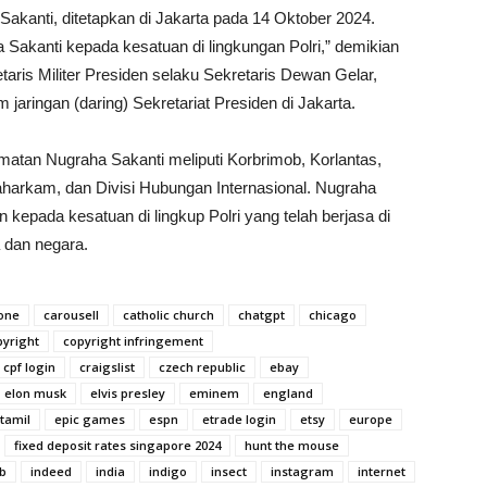
anti, ditetapkan di Jakarta pada 14 Oktober 2024.
akanti kepada kesatuan di lingkungan Polri,” demikian
aris Militer Presiden selaku Sekretaris Dewan Gelar,
jaringan (daring) Sekretariat Presiden di Jakarta.
atan Nugraha Sakanti meliputi Korbrimob, Korlantas,
aharkam, dan Divisi Hubungan Internasional. Nugraha
 kepada kesatuan di lingkup Polri yang telah berjasa di
a dan negara.
 one
carousell
catholic church
chatgpt
chicago
pyright
copyright infringement
cpf login
craigslist
czech republic
ebay
elon musk
elvis presley
eminem
england
 tamil
epic games
espn
etrade login
etsy
europe
fixed deposit rates singapore 2024
hunt the mouse
b
indeed
india
indigo
insect
instagram
internet