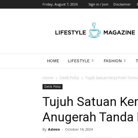
Friday, August 7, 2026
Sign in / Join
Disclaimer
Wikipedia
Detik
Indonesia
HOME
LIFESTYLE
FASHION
Home
Detik Polisi
Tujuh Satuan Kerja Polri Ter
Detik Polisi
Tujuh Satuan Ker
Anugerah Tanda
By
Admin
-
October 14, 2024