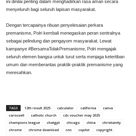
ini dinilai penting dalam menghadirkan rasa aman secara
menyeluruh bagi seluruh lapisan masyarakat.
Dengan tercapainya ribuan penyelesaian perkara
premanisme, Polri kembali menegaskan peran sentralnya
sebagai pelindung dan pengayom masyarakat. Lewat
kampanye #BersamaTolakPremanisme, Polri mengajak
seluruh elemen bangsa untuk turut serta menjaga ketertiban
umum dan memberantas praktik-praktik premanisme yang
meresahkan.
TAGS
12th result 2025
calculator
california
canva
carousell
catholic church
cdc voucher may 2025
champions league
chatgpt
chicago
china
christianity
chrome
chrome download
cnn
copilot
copyright