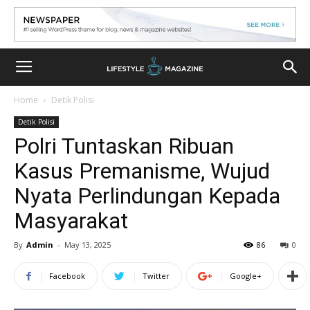
Home
Detik Polisi
Detik Polisi
Polri Tuntaskan Ribuan
Kasus Premanisme, Wujud
Nyata Perlindungan Kepada
Masyarakat
By
Admin
-
May 13, 2025
86
0
Facebook
Twitter
Google+