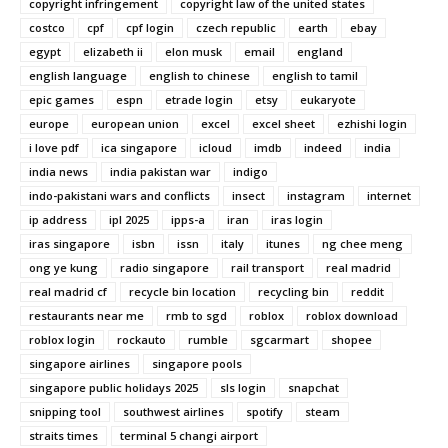
copyright infringement
copyright law of the united states
costco
cpf
cpf login
czech republic
earth
ebay
egypt
elizabeth ii
elon musk
email
england
english language
english to chinese
english to tamil
epic games
espn
etrade login
etsy
eukaryote
europe
european union
excel
excel sheet
ezhishi login
i love pdf
ica singapore
icloud
imdb
indeed
india
india news
india pakistan war
indigo
indo-pakistani wars and conflicts
insect
instagram
internet
ip address
ipl 2025
ipps-a
iran
iras login
iras singapore
isbn
issn
italy
itunes
ng chee meng
ong ye kung
radio singapore
rail transport
real madrid
real madrid cf
recycle bin location
recycling bin
reddit
restaurants near me
rmb to sgd
roblox
roblox download
roblox login
rockauto
rumble
sgcarmart
shopee
singapore airlines
singapore pools
singapore public holidays 2025
sls login
snapchat
snipping tool
southwest airlines
spotify
steam
straits times
terminal 5 changi airport