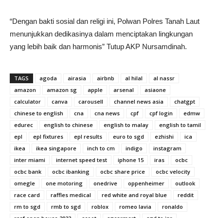
“Dengan bakti sosial dan religi ini, Polwan Polres Tanah Laut
menunjukkan dedikasinya dalam menciptakan lingkungan
yang lebih baik dan harmonis” Tutup AKP Nursamdinah.
TAGS
agoda
airasia
airbnb
al hilal
al nassr
amazon
amazon sg
apple
arsenal
asiaone
calculator
canva
carousell
channel news asia
chatgpt
chinese to english
cna
cna news
cpf
cpf login
edmw
edurec
english to chinese
english to malay
english to tamil
epl
epl fixtures
epl results
euro to sgd
ezhishi
ica
ikea
ikea singapore
inch to cm
indigo
instagram
inter miami
internet speed test
iphone 15
iras
ocbc
ocbc bank
ocbc ibanking
ocbc share price
ocbc velocity
omegle
one motoring
onedrive
oppenheimer
outlook
race card
raffles medical
red white and royal blue
reddit
rm to sgd
rmb to sgd
roblox
romeo lavia
ronaldo