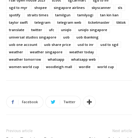
rsaf open house 2023
scoot
sgcarmart
sgd to inr
sgd to myr
shopee
singapore airlines
skyscanner
sls
spotify
straits times
tamilgun
tamilyogi
tan kin lian
taylor swift
telegram
telegram web
ticketmaster
tiktok
translate
twitter
ufc
uniqlo
uniqlo singapore
universal studios singapore
uob
uob ibanking
uob one account
uob share price
usd to inr
usd to sgd
weather
weather singapore
weather today
weather tomorrow
whatsapp
whatsapp web
women world cup
woodleigh mall
wordle
world cup
Facebook
Twitter
Previous article
Next article