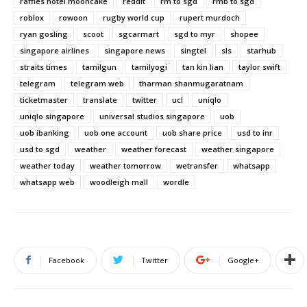
raffles hotel mooncake
reddit
rm to sgd
rmb to sgd
roblox
rowoon
rugby world cup
rupert murdoch
ryan gosling
scoot
sgcarmart
sgd to myr
shopee
singapore airlines
singapore news
singtel
sls
starhub
straits times
tamilgun
tamilyogi
tan kin lian
taylor swift
telegram
telegram web
tharman shanmugaratnam
ticketmaster
translate
twitter
ucl
uniqlo
uniqlo singapore
universal studios singapore
uob
uob ibanking
uob one account
uob share price
usd to inr
usd to sgd
weather
weather forecast
weather singapore
weather today
weather tomorrow
wetransfer
whatsapp
whatsapp web
woodleigh mall
wordle
Facebook
Twitter
Google+