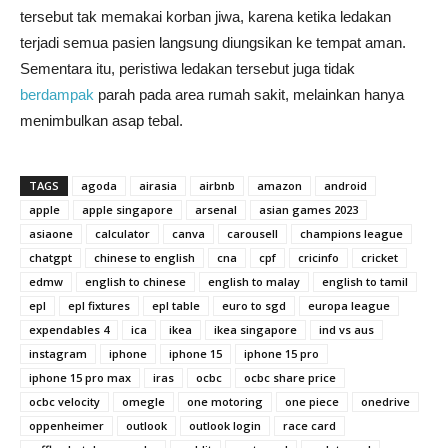
tersebut tak memakai korban jiwa, karena ketika ledakan
terjadi semua pasien langsung diungsikan ke tempat aman.
Sementara itu, peristiwa ledakan tersebut juga tidak
berdampak
parah pada area rumah sakit, melainkan hanya
menimbulkan asap tebal.
TAGS
agoda
airasia
airbnb
amazon
android
apple
apple singapore
arsenal
asian games 2023
asiaone
calculator
canva
carousell
champions league
chatgpt
chinese to english
cna
cpf
cricinfo
cricket
edmw
english to chinese
english to malay
english to tamil
epl
epl fixtures
epl table
euro to sgd
europa league
expendables 4
ica
ikea
ikea singapore
ind vs aus
instagram
iphone
iphone 15
iphone 15 pro
iphone 15 pro max
iras
ocbc
ocbc share price
ocbc velocity
omegle
one motoring
one piece
onedrive
oppenheimer
outlook
outlook login
race card