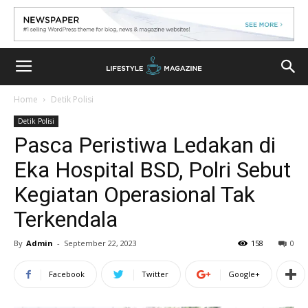
Home
Detik Polisi
Detik Polisi
Pasca Peristiwa Ledakan di
Eka Hospital BSD, Polri Sebut
Kegiatan Operasional Tak
Terkendala
By
Admin
-
September 22, 2023
158
0
Facebook
Twitter
Google+