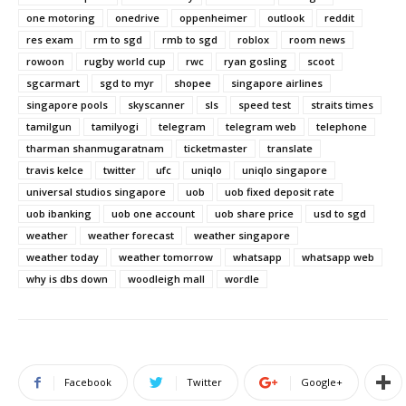
one motoring
onedrive
oppenheimer
outlook
reddit
res exam
rm to sgd
rmb to sgd
roblox
room news
rowoon
rugby world cup
rwc
ryan gosling
scoot
sgcarmart
sgd to myr
shopee
singapore airlines
singapore pools
skyscanner
sls
speed test
straits times
tamilgun
tamilyogi
telegram
telegram web
telephone
tharman shanmugaratnam
ticketmaster
translate
travis kelce
twitter
ufc
uniqlo
uniqlo singapore
universal studios singapore
uob
uob fixed deposit rate
uob ibanking
uob one account
uob share price
usd to sgd
weather
weather forecast
weather singapore
weather today
weather tomorrow
whatsapp
whatsapp web
why is dbs down
woodleigh mall
wordle
Facebook
Twitter
Google+