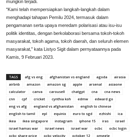
mungkin terjadi.
“Kami telah mempersiapkan langkah-langkah dalam
menghadapi tahapan Pemilu 2024, termasuk dalam
pengamanan serta upaya meredam polarisasi atau isu-isu
politik identitas, dengan berkolaborasi bersama tokoh-tokoh
masyarakat, tokoh agama, tokoh daerah, dan seluruh elemen
masyarakat,” kata Listyo Sigit dalam pernyataannya pada
Kamis, 9 Februari 2023.
TAGS
afg vs eng
afghanistan vs england
agoda
airasia
airbnb
amazon
amazon sg
apple
arsenal
asiaone
calculator
canva
carousell
chatgpt
cna
cna news
cnn
cpf
cricket
cynthia koh
edmw
edward go
eng vs afg
england vs afghanistan
english to chinese
english to tamil
epl
equinix
euro to sgd
ezhishi
ica
ikea
ikea singapore
instagram
iphone 15
iras
israel
israel hamas war
israel news
israel war
ocbc
ocbc login
ocbc share price
ocbc velocity
october 12
omegle