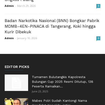
Admin
-
March 29, 2026
0
Badan Narkotika Nasional (BNN) Bongkar Pabrik
MDMB-4EN-PINACA di Tangerang, Koki hingga
Kurir Dibekuk
Admin
-
January 10, 2026
0
EDITOR PICKS
Turnamen Bulutangkis Kapolresta
Bulungan Cup 2025 Resmi Ditutup, 138
Peserta Ramaikan...
June 23, 2025
Mabes Polri Sudah Kantongi Nama