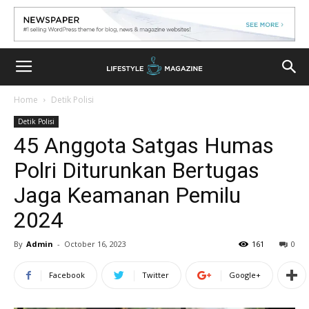
Home
Detik Polisi
Detik Polisi
45 Anggota Satgas Humas
Polri Diturunkan Bertugas
Jaga Keamanan Pemilu
2024
By
Admin
-
October 16, 2023
161
0
Facebook
Twitter
Google+