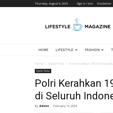
Thursday, August 6, 2026
Sign in / Join
Disclaimer
Wikipedia
Detik
Indonesia
HOME
LIFESTYLE
FASHION
Home
Detik Polisi
Polri Kerahkan 195.819 Amanka
Detik Polisi
Polri Kerahkan 
di Seluruh Indon
By
Admin
-
February 15, 2024