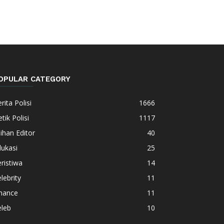
OPULAR CATEGORY
rita Polisi
1666
tik Polisi
1117
lihan Editor
40
ukasi
25
ristiwa
14
lebrity
11
inance
11
eleb
10