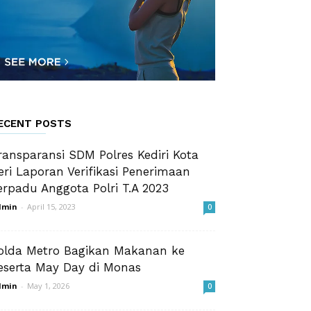
ECENT POSTS
ransparansi SDM Polres Kediri Kota
eri Laporan Verifikasi Penerimaan
erpadu Anggota Polri T.A 2023
dmin
-
April 15, 2023
0
olda Metro Bagikan Makanan ke
eserta May Day di Monas
dmin
-
May 1, 2026
0