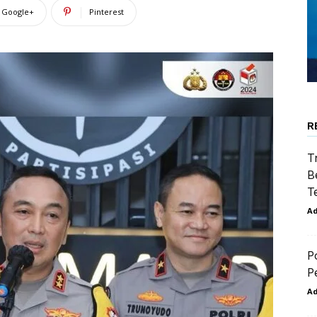
Google+
Pinterest
R
T
B
T
A
P
P
A