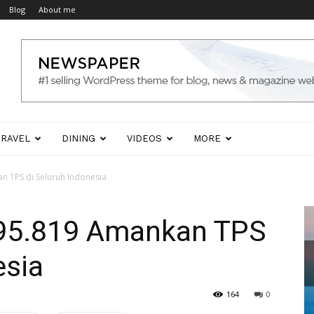
Blog
About me
TRAVEL
DINING
VIDEOS
MORE
n TPS di Seluruh Indonesia
195.819 Amankan TPS
esia
164
0