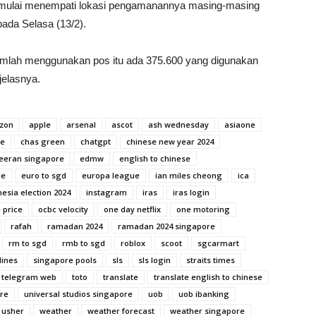
n mulai menempati lokasi pengamanannya masing-masing
ada Selasa (13/2).
 jumlah menggunakan pos itu ada 375.600 yang digunakan
jelasnya.
zon
apple
arsenal
ascot
ash wednesday
asiaone
ue
chas green
chatgpt
chinese new year 2024
eeran singapore
edmw
english to chinese
le
euro to sgd
europa league
ian miles cheong
ica
esia election 2024
instagram
iras
iras login
 price
ocbc velocity
one day netflix
one motoring
rafah
ramadan 2024
ramadan 2024 singapore
rm to sgd
rmb to sgd
roblox
scoot
sgcarmart
lines
singapore pools
sls
sls login
straits times
telegram web
toto
translate
translate english to chinese
ore
universal studios singapore
uob
uob ibanking
usher
weather
weather forecast
weather singapore