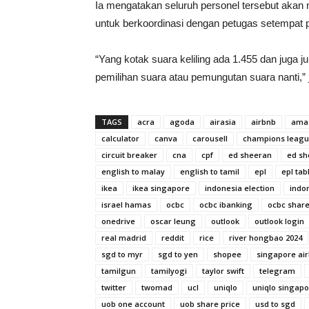
Ia mengatakan seluruh personel tersebut aka
untuk berkoordinasi dengan petugas setempat p
“Yang kotak suara keliling ada 1.455 dan juga
pemilihan suara atau pemungutan suara nanti,” 
TAGS
acra
agoda
airasia
airbnb
ama
calculator
canva
carousell
champions leag
circuit breaker
cna
cpf
ed sheeran
ed sh
english to malay
english to tamil
epl
epl tab
ikea
ikea singapore
indonesia election
indon
israel hamas
ocbc
ocbc ibanking
ocbc share
onedrive
oscar leung
outlook
outlook login
real madrid
reddit
rice
river hongbao 2024
sgd to myr
sgd to yen
shopee
singapore air
tamilgun
tamilyogi
taylor swift
telegram
twitter
twomad
ucl
uniqlo
uniqlo singap
uob one account
uob share price
usd to sgd