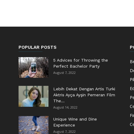
POPULAR POSTS
P
5 Advices for Throwing the
Be
Perfect Bachelor Party
De
August 7, 2022
Pi
Ed
Lebih Dekat Dengan Artis Turki
Aktris Ayça Ayşin Pemeran Film
Pe
The...
Ce
August 14, 2022
F
Unique Wine and Dine
C
Experience
August 7, 2022