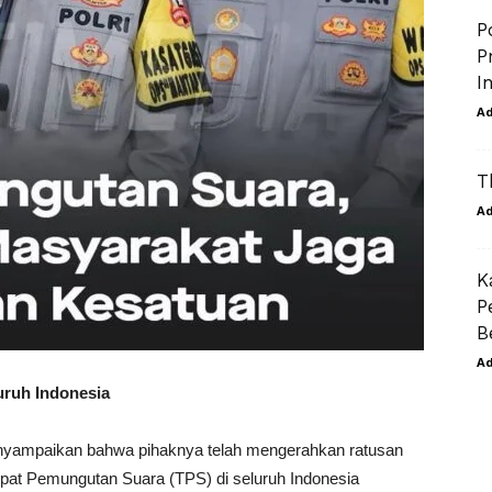
P
P
I
A
T
A
K
P
B
A
uruh Indonesia
enyampaikan bahwa pihaknya telah mengerahkan ratusan
pat Pemungutan Suara (TPS) di seluruh Indonesia