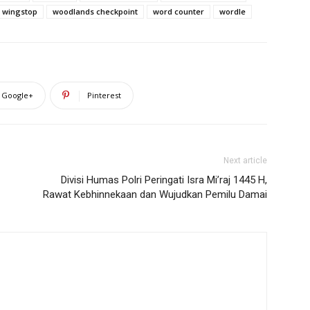
wingstop
woodlands checkpoint
word counter
wordle
Google+
Pinterest
Next article
Divisi Humas Polri Peringati Isra Mi’raj 1445 H,
Rawat Kebhinnekaan dan Wujudkan Pemilu Damai