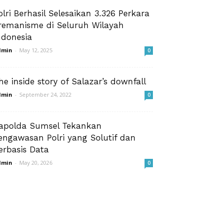
olri Berhasil Selesaikan 3.326 Perkara
remanisme di Seluruh Wilayah
ndonesia
dmin
-
May 12, 2025
0
he inside story of Salazar’s downfall
dmin
-
September 24, 2022
0
apolda Sumsel Tekankan
engawasan Polri yang Solutif dan
erbasis Data
dmin
-
May 20, 2026
0