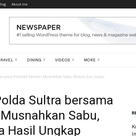
Blog
About me
TRAVEL
DINING
VIDEOS
MORE
ersama Polresta Kendari Musnahkan Sabu, Ekstasi dan Ganja...
Polda Sultra bersama
i Musnahkan Sabu,
R
a Hasil Ungkap
K
I