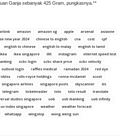
muan Ganja sebanyak 425 Gram, pungkasnya.**
airbnb
amazon
amazon sg
apple
arsenal
asiaone
se new year 2024
chinese to english
cna
cost
cpf
english to chinese
english to malay
english to tamil
ikea
ikea singapore
illit
instagram
internet speed test
banking
ocbc login
ocbc share price
ocbc velocity
outlook login
raffles medical
ramadan 2024
red eye
roblox
rolls-royce holdings
ronna mcdaniel
scoot
singapore airlines
singapore pools
skyscanner
sls
telegram
ticketmaster
toto
toto result
translate
versal studios singapore
uob
uob ibanking
uob infinity
uv index singapore
weather
weather forecast
whatsapp
wingstop
wong weng sun