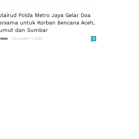
olairud Polda Metro Jaya Gelar Doa
ersama untuk Korban Bencana Aceh,
umut dan Sumbar
dmin
-
December 1, 2025
0