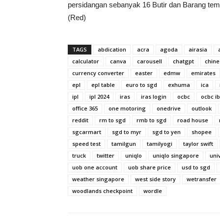
persidangan sebanyak 16 Butir dan Barang te
(Red)
TAGS
abdication
acra
agoda
airasia
calculator
canva
carousell
chatgpt
chine
currency converter
easter
edmw
emirates
epl
epl table
euro to sgd
exhuma
ica
ipl
ipl 2024
iras
iras login
ocbc
ocbc i
office 365
one motoring
onedrive
outlook
reddit
rm to sgd
rmb to sgd
road house
sgcarmart
sgd to myr
sgd to yen
shopee
speed test
tamilgun
tamilyogi
taylor swift
truck
twitter
uniqlo
uniqlo singapore
uni
uob one account
uob share price
usd to sgd
weather singapore
west side story
wetransfer
woodlands checkpoint
wordle