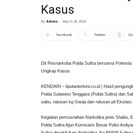
Kasus
By
Admin
-
March 28, 2024
Facebook
Twitter
Go
Dit Resnarkoba Polda Sultra bersama Polresta
Ungkap Kasus
KENDARI – liputanterkini.co.id | Hasil pengun
Polda Sulawesi Tenggara (Polda Sultra) dan S
sabu, ratusan kg Ganja dan ratusan pil Ekstasi
Kegiatan pemusnahan Narkotika jenis Shabu, E
Polda Sultra Ajun Komisaris Besar Polisi Ardiyan
Sultra diwakili Kasi Narkotika, Ka BNNP Sultra 