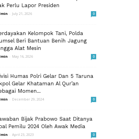
ak Perlu Lapor Presiden
dmin
-
July 21, 2026
0
erdayakan Kelompok Tani, Polda
umsel Beri Bantuan Benih Jagung
ingga Alat Mesin
dmin
-
May 16, 2026
0
ivisi Humas Polri Gelar Dan 5 Taruna
kpol Gelar Khataman Al Qur’an
ebagai Momen...
dmin
-
December 29, 2024
0
awaban Bijak Prabowo Saat Ditanya
oal Pemilu 2024 Oleh Awak Media
dmin
-
April 23, 2023
0