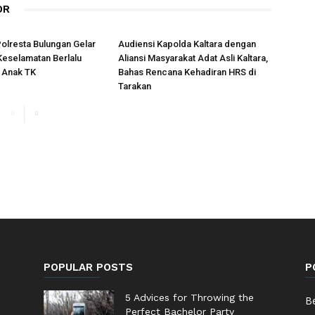
OR
Polresta Bulungan Gelar
Audiensi Kapolda Kaltara dengan
 Keselamatan Berlalu
Aliansi Masyarakat Adat Asli Kaltara,
k Anak TK
Bahas Rencana Kehadiran HRS di
Tarakan
POPULAR POSTS
P
5 Advices for Throwing the
Be
Perfect Bachelor Party