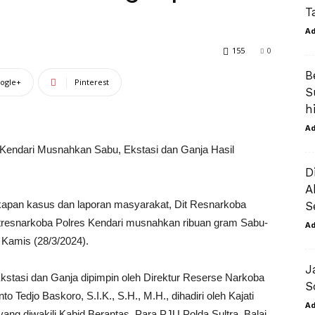
T
A
155
0
B
ogle+
Pinterest
S
h
A
 Kendari Musnahkan Sabu, Ekstasi dan Ganja Hasil
D
A
gkapan kasus dan laporan masyarakat, Dit Resnarkoba
S
atresnarkoba Polres Kendari musnahkan ribuan gram Sabu-
A
. Kamis (28/3/2024).
J
kstasi dan Ganja dipimpin oleh Direktur Reserse Narkoba
S
to Tedjo Baskoro, S.I.K., S.H., M.H., dihadiri oleh Kajati
A
yang diwakili Kabid Berantas, Para PJU Polda Sultra, Balai