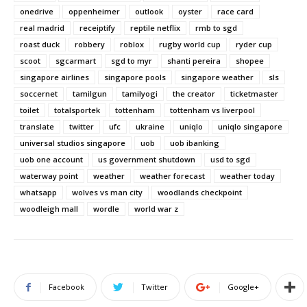
onedrive
oppenheimer
outlook
oyster
race card
real madrid
receiptify
reptile netflix
rmb to sgd
roast duck
robbery
roblox
rugby world cup
ryder cup
scoot
sgcarmart
sgd to myr
shanti pereira
shopee
singapore airlines
singapore pools
singapore weather
sls
soccernet
tamilgun
tamilyogi
the creator
ticketmaster
toilet
totalsportek
tottenham
tottenham vs liverpool
translate
twitter
ufc
ukraine
uniqlo
uniqlo singapore
universal studios singapore
uob
uob ibanking
uob one account
us government shutdown
usd to sgd
waterway point
weather
weather forecast
weather today
whatsapp
wolves vs man city
woodlands checkpoint
woodleigh mall
wordle
world war z
Facebook
Twitter
Google+