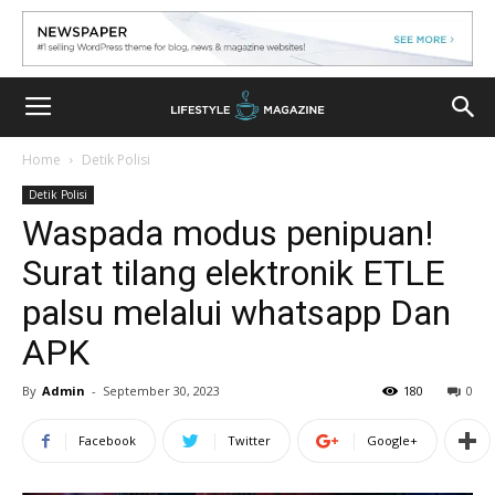
Home
Detik Polisi
Detik Polisi
Waspada modus penipuan!
Surat tilang elektronik ETLE
palsu melalui whatsapp Dan
APK
By
Admin
-
September 30, 2023
180
0
Facebook
Twitter
Google+