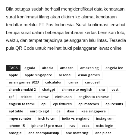
Bila petugas sudah berhasil mengidentifikasi data kendaraan,
surat konfirmasi tilang akan dikirim ke alamat kendaraan
terdaftar melalui PT Pos Indonesia. Surat konfirmasi tersebut
berupa surat dalam beberapa lembaran kertas berisikan foto,
waktu, dan tempat terjadinya pelanggaran lalu lintas. Tersedia
pula QR Code untuk melihat bukti pelanggaran lewat online.
TAGS
agoda
airasia
amazon
amazon sg
angela lee
apple
apple singapore
arsenal
asian games
asian games 2023
calculator
canva
carousell
chandramukhi 2
chatgpt
chinese to english
cna
cost
cpf
cricket
edmw
einthusan
english to chinese
english to tamil
epl
epl fixtures
epl matches
epl results
epl table
euro to sgd
ica
ikea
ikea singapore
impersonator
inch to cm
india vs england
instagram
iphone 15
iphone 15 pro max
iras
ocbc
ocbc login
omegle
one championship
one motoring
one piece