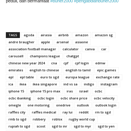
peduli, dan bermanfaat
#buher2000
#pengabdianbuher2000
TAGS
agoda
airasia
airbnb
amazon
amazon sg
andre braugher
apple
arsenal
asiaone
association football manager
calculator
canva
car
carousell
champions league
chatgpt
chinese new year 2024
cna
cpf
cpf login
edmw
emirates
english to chinese
english to tamil
epic games
epl
epl table
euro to sgd
europa league
exchange rate
ica
ikea
ikea singapore
ind vs sa
indigo
instagram
iphone 15
iphone 15 pro max
iras
israel
ocbc
ocbc ibanking
ocbc login
ocbc share price
ocbc velocity
omegle
one motoring
onedrive
outlook
outlook login
raffles city
raffles medical
ray lui
reddit
rm to sgd
rmb to sgd
robbery
roblox
rugby world cup
rupiah to sgd
scoot
sgd to inr
sgd to myr
sgd to yen