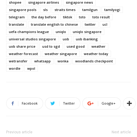
shopee
singapore airlines
singapore news
singapore pools
sls
straits times
tamilgun
tamilyogi
telegram
the day before
tiktok
toto
toto result
translate
translate english to chinese
twitter
ucl
uefa champions league
uniqlo
uniqlo singapore
universal studios singapore
uob
uob ibanking
uob share price
usd to sgd
used good
weather
weather forecast
weather singapore
weather today
wetransfer
whatsapp
wonka
woodlands checkpoint
wordle
wpol
Facebook
Twitter
Google+
Previous article
Next article