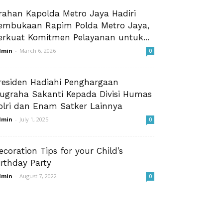
rahan Kapolda Metro Jaya Hadiri
embukaan Rapim Polda Metro Jaya,
erkuat Komitmen Pelayanan untuk...
dmin
-
March 6, 2026
0
residen Hadiahi Penghargaan
ugraha Sakanti Kepada Divisi Humas
olri dan Enam Satker Lainnya
dmin
-
July 1, 2025
0
ecoration Tips for your Child’s
irthday Party
dmin
-
August 7, 2022
0