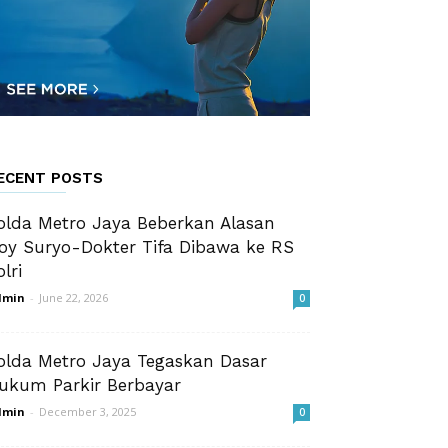
ECENT POSTS
olda Metro Jaya Beberkan Alasan
oy Suryo-Dokter Tifa Dibawa ke RS
olri
dmin
-
June 22, 2026
0
olda Metro Jaya Tegaskan Dasar
ukum Parkir Berbayar
dmin
-
December 3, 2025
0