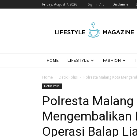
Friday, August 7, 2026
Sign in / Join
Disclaimer
Wikipedia
Detik
Indonesia
HOME
LIFESTYLE
FASHION
Home
Detik Polisi
Polresta Malang Kota Mengemba
Detik Polisi
Polresta Malang
Mengembalikan R
Operasi Balap Li