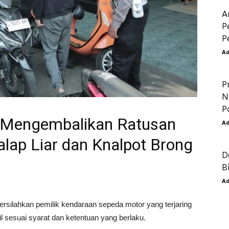
A
P
P
A
P
N
P
a Mengembalikan Ratusan
A
alap Liar dan Knalpot Brong
D
B
A
ilahkan pemilik kendaraan sepeda motor yang terjaring
bil sesuai syarat dan ketentuan yang berlaku.