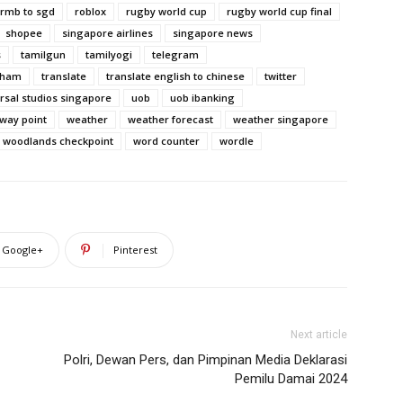
rmb to sgd
roblox
rugby world cup
rugby world cup final
shopee
singapore airlines
singapore news
s
tamilgun
tamilyogi
telegram
nham
translate
translate english to chinese
twitter
rsal studios singapore
uob
uob ibanking
way point
weather
weather forecast
weather singapore
woodlands checkpoint
word counter
wordle
Google+
Pinterest
Next article
Polri, Dewan Pers, dan Pimpinan Media Deklarasi
Pemilu Damai 2024