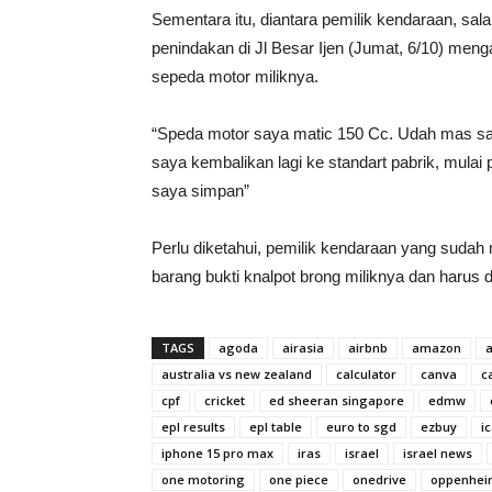
Sementara itu, diantara pemilik kendaraan, sala
penindakan di Jl Besar Ijen (Jumat, 6/10) men
sepeda motor miliknya.
“Speda motor saya matic 150 Cc. Udah mas saya
saya kembalikan lagi ke standart pabrik, mulai 
saya simpan”
Perlu diketahui, pemilik kendaraan yang sudah
barang bukti knalpot brong miliknya dan harus 
TAGS
agoda
airasia
airbnb
amazon
australia vs new zealand
calculator
canva
c
cpf
cricket
ed sheeran singapore
edmw
epl results
epl table
euro to sgd
ezbuy
i
iphone 15 pro max
iras
israel
israel news
one motoring
one piece
onedrive
oppenhei