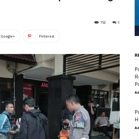
152
0
Google+
Pinterest
R
P
R
P
A
P
H
A