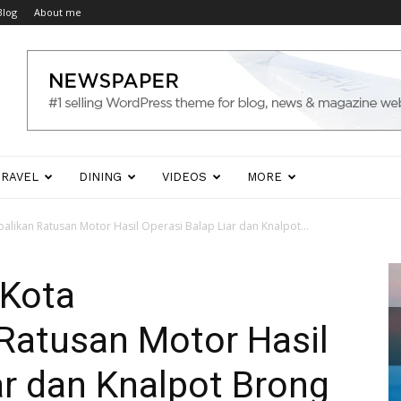
Blog
About me
TRAVEL
DINING
VIDEOS
MORE
likan Ratusan Motor Hasil Operasi Balap Liar dan Knalpot...
 Kota
atusan Motor Hasil
ar dan Knalpot Brong