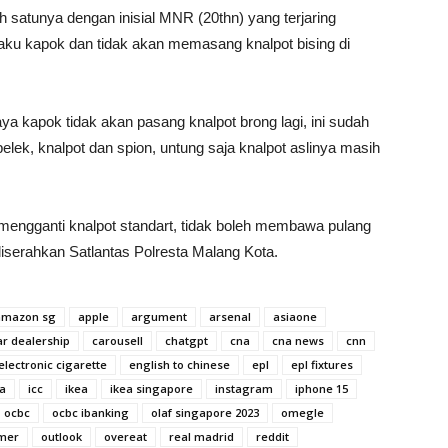
h satunya dengan inisial MNR (20thn) yang terjaring
gaku kapok dan tidak akan memasang knalpot bising di
 kapok tidak akan pasang knalpot brong lagi, ini sudah
pelek, knalpot dan spion, untung saja knalpot aslinya masih
 mengganti knalpot standart, tidak boleh membawa pulang
diserahkan Satlantas Polresta Malang Kota.
amazon sg
apple
argument
arsenal
asiaone
ar dealership
carousell
chatgpt
cna
cna news
cnn
electronic cigarette
english to chinese
epl
epl fixtures
ca
icc
ikea
ikea singapore
instagram
iphone 15
ocbc
ocbc ibanking
olaf singapore 2023
omegle
mer
outlook
overeat
real madrid
reddit