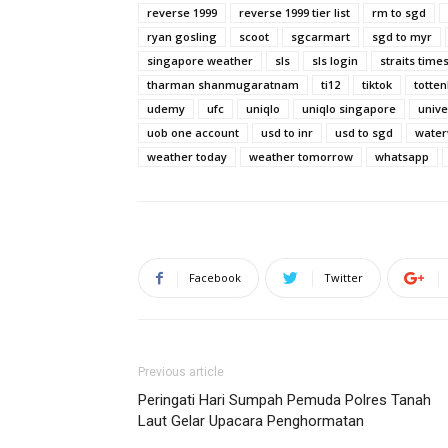
reverse 1999
reverse 1999 tier list
rm to sgd
ryan gosling
scoot
sgcarmart
sgd to myr
singapore weather
sls
sls login
straits time
tharman shanmugaratnam
ti12
tiktok
totte
udemy
ufc
uniqlo
uniqlo singapore
unive
uob one account
usd to inr
usd to sgd
water
weather today
weather tomorrow
whatsapp
Facebook
Twitter
Previous article
Peringati Hari Sumpah Pemuda Polres Tanah
Laut Gelar Upacara Penghormatan